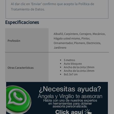
Al dar clic en 'Enviar' confirmo que acepto la Política de
Tratamiento de Datos.
Especificaciones
Albañil
Carpintero
Cerrajero
Mecánico
Hágalo usted mismo
Pintor
Profesión
Ornamentador
Plomero
Electricista
Jardinero
5 metros
Auto bloqueo
Ancho de la cinta 19mm
Otras Características
Ancho de la cinta 19mm
8x3.3x7 cm