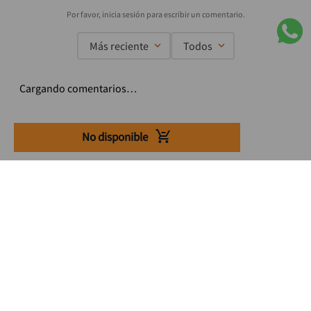
Más reciente
Todos
Cargando comentarios…
No disponible
Suscríbete a nuestro Newsletter
Se el primero en enterarte de nuestras ofertas, lanzamientos y
consejos para tu trabajo
Acepto los Término y condiciones
Suscribirme
Medios de pago