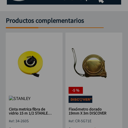
Productos complementarios
-
5 %
Cinta metrica fibra de
Flexómetro dorado
vidrio 15 m 1/2 STANLEY
19mm X 3m DISCOVER
34-260S
:
34-260S
:
CR-5G71E