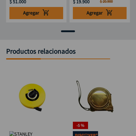
$
51
.
000
$
19
.
900
$
20
.
900
Agregar
Agregar
Productos relacionados
-
5 %