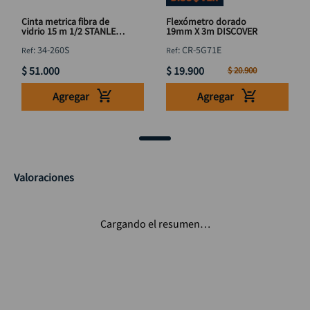
Cinta metrica fibra de
Flexómetro dorado
vidrio 15 m 1/2 STANLEY
19mm X 3m DISCOVER
34-260S
:
34-260S
:
CR-5G71E
$
51
.
000
$
19
.
900
$
20
.
900
Agregar
Agregar
Valoraciones
Cargando el resumen…