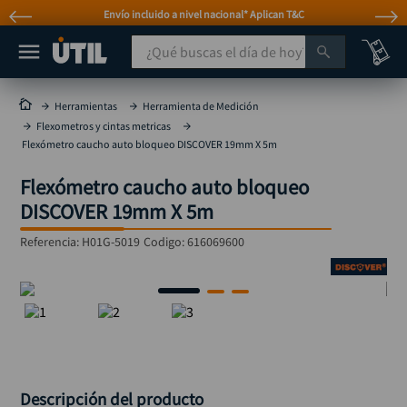
Envío incluido a nivel nacional* Aplican T&C
¿Qué buscas el día de hoy?
TÉRMINOS MÁS BUSCADOS
Herramientas
Herramienta de Medición
Flexometros y cintas metricas
taladro
1
.
Flexómetro caucho auto bloqueo DISCOVER 19mm X 5m
taladros pulidoras
2
.
Flexómetro caucho auto bloqueo
compresor
3
.
DISCOVER 19mm X 5m
broca
4
.
Referencia
:
H01G-5019
Codigo:
616069600
sierra circular
5
.
hidrolavadora
6
.
ruteadora
7
.
mototool
8
.
taladro inalámbrico
9
.
Descripción del producto