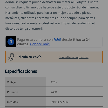
donde se requiera pulir o desbastar un material u objeto. Cuenta 
taladro inalámbrico
10
.
con un diseño liviano que hace de este producto fácil de manejar. 
Herramienta utilizada para hacer un mejor acabado a piezas 
metálicas, afilar otras herramientas que se ocupan para ciertas 
funciones, cortar metales, desbastar o limpiar, dependiendo el 
disco que tenga el esmeril.
Calcula tu envío
Consulta tus opciones
Especificaciones
Voltaje
120 V
Potencia
240W
Medidas
39X26X22,5CM