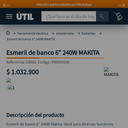
Atención personalizada por WhatsApp
¿Qué buscas el día de hoy?
TÉRMINOS MÁS BUSCADOS
Herramienta electrica
estacionaria
Esmeriles
Esmeril de banco 6" 240W MAKITA
taladro
1
.
Esmeril de banco 6" 240W MAKITA
taladros pulidoras
2
.
compresor
3
.
Referencia
:
GB601
Codigo:
490065000
$
1
.
032
.
900
mototool
4
.
broca
5
.
sierra circular
6
.
llave impacto
7
.
hidrolavadora
8
.
Descripción del producto
alicate
9
.
Esmeril de banco 6" 240W Makita. Ideal para diversas funciones 