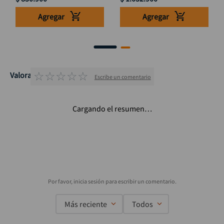
Agregar
Agregar
☆
☆
☆
☆
☆
Valoraciones
Escribe un comentario
Cargando el resumen…
Más reciente
Todos