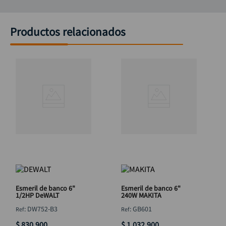
Productos relacionados
Esmeril de banco 6"
Esmeril de banco 6"
1/2HP DeWALT
240W MAKITA
:
DW752-B3
:
GB601
$
830
.
900
$
1
.
032
.
900