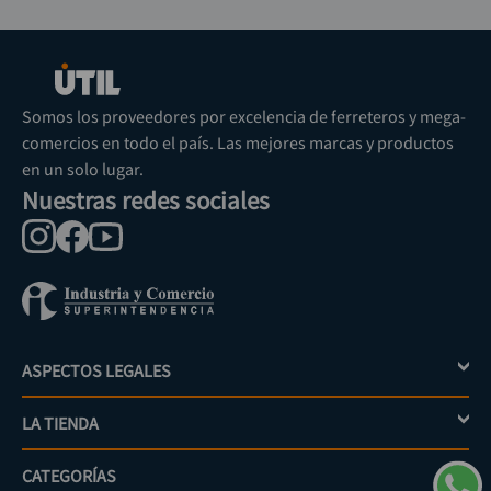
Somos los proveedores por excelencia de ferreteros y mega-
comercios en todo el país. Las mejores marcas y productos
en un solo lugar.
Nuestras redes sociales
ASPECTOS LEGALES
+
LA TIENDA
+
Política de tratamiento de datos personales
Aviso de privacidad
CATEGORÍAS
+
Mi cuenta
Términos y condiciones