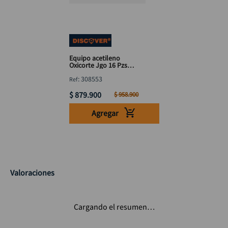
Equipo acetileno
Oxicorte Jgo 16 Pzs
estuche DISCOVER
:
308553
$
879
.
900
$
958
.
900
Agregar
Valoraciones
Cargando el resumen…