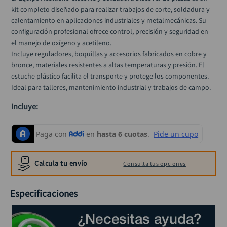
alicate
10
.
kit completo diseñado para realizar trabajos de corte, soldadura y 
calentamiento en aplicaciones industriales y metalmecánicas. Su 
configuración profesional ofrece control, precisión y seguridad en 
el manejo de oxígeno y acetileno.
Incluye reguladores, boquillas y accesorios fabricados en cobre y 
bronce, materiales resistentes a altas temperaturas y presión. El 
estuche plástico facilita el transporte y protege los componentes. 
Ideal para talleres, mantenimiento industrial y trabajos de campo.
Incluye:
Reguladores: 2 unidades
Mezclador: 1 unidad
Mango boquilla corte: 1 unidad
Mangueras: 2 unidades
Calcula tu envío
Consulta tus opciones
Llaves de regulación: 2 unidades
Boquilla adaptador: 1 unidad
Especificaciones
Boquillas de corte: 3 unidades
Mono gafa: 1 unidad
Chispero: 1 unidad
Juego de limpia boquillas: 1 unidad