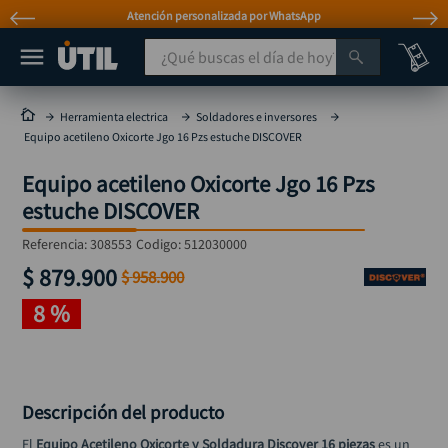
Atención personalizada por WhatsApp
¿Qué buscas el día de hoy?
TÉRMINOS MÁS BUSCADOS
Herramienta electrica
Soldadores e inversores
Equipo acetileno Oxicorte Jgo 16 Pzs estuche DISCOVER
taladro
1
.
Equipo acetileno Oxicorte Jgo 16 Pzs
taladros pulidoras
2
.
estuche DISCOVER
compresor
3
.
Referencia
:
308553
Codigo:
512030000
llave
4
.
$
879
.
900
$
958
.
900
sierra circular
5
.
8 %
ruteadora
6
.
broca
7
.
hidrolavadora
8
.
Descripción del producto
rueda
9
.
El 
Equipo Acetileno Oxicorte y Soldadura Discover 16 piezas
 es un 