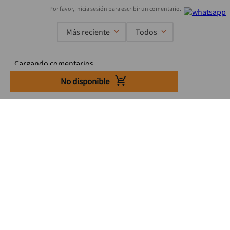
Más reciente
Todos
Cargando comentarios…
No disponible
Suscríbete a nuestro Newsletter
Se el primero en enterarte de nuestras ofertas, lanzamientos y
consejos para tu trabajo
Acepto los Término y condiciones
Suscribirme
Medios de pago