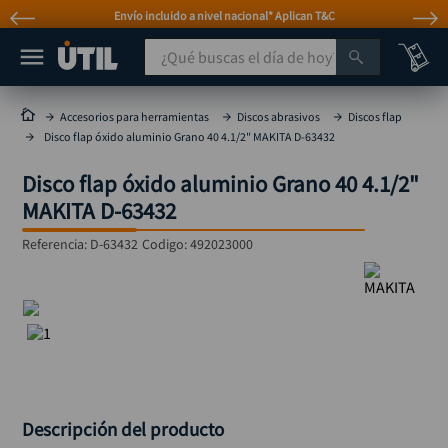
Envío incluido a nivel nacional* Aplican T&C
¿Qué buscas el día de hoy?
TÉRMINOS MÁS BUSCADOS
Accesorios para herramientas
Discos abrasivos
Discos flap
Disco flap óxido aluminio Grano 40 4.1/2" MAKITA D-63432
taladro
1
.
Disco flap óxido aluminio Grano 40 4.1/2"
taladros pulidoras
2
.
MAKITA D-63432
compresor
3
.
Referencia
:
D-63432
Codigo:
492023000
llave
4
.
combo
5
.
ruteadora
6
.
sierra circular
7
.
broca
8
.
hidrolavadora
9
.
Descripción del producto