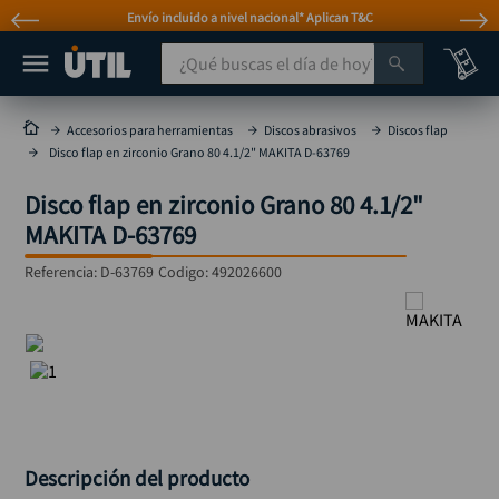
Envío incluido a nivel nacional* Aplican T&C
¿Qué buscas el día de hoy?
TÉRMINOS MÁS BUSCADOS
Accesorios para herramientas
Discos abrasivos
Discos flap
Disco flap en zirconio Grano 80 4.1/2" MAKITA D-63769
taladro
1
.
Disco flap en zirconio Grano 80 4.1/2"
taladros pulidoras
2
.
MAKITA D-63769
compresor
3
.
Referencia
:
D-63769
Codigo:
492026600
llave
4
.
combo
5
.
ruteadora
6
.
sierra circular
7
.
broca
8
.
hidrolavadora
9
.
Descripción del producto