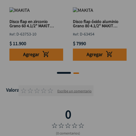
Disco flap en zirconio
Disco flap óxido aluminio
Grano 60 4.1/2" MAKITA
Grano 80 4.1/2" MAKITA
D-63753-10
D-63454
:
D-63753-10
:
D-63454
$
11
.
900
$
7990
Agregar
Agregar
☆
☆
☆
☆
☆
Valoraciones
Escribe un comentario
☆
☆
☆
☆
☆
(0 comentarios)