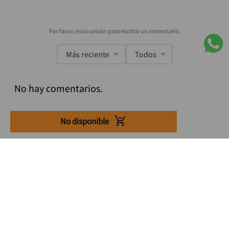
Más reciente
Todos
No hay comentarios.
No disponible
Suscríbete a nuestro Newsletter
Se el primero en enterarte de nuestras ofertas, lanzamientos y
consejos para tu trabajo
Acepto los Término y condiciones