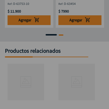
D-63753-10
D-63454
:
D-63753-10
:
D-63454
$
11
.
900
$
7990
Agregar
Agregar
Productos relacionados