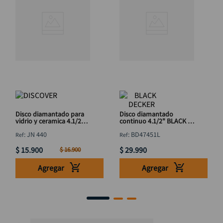
Disco diamantado para
Disco diamantado
vidrio y ceramica 4.1/2"
continuo 4.1/2" BLACK &
x7/8" DISCOVER
DECKER BD47451L
:
JN 440
:
BD47451L
$
15
.
900
$
29
.
990
$
16
.
900
Agregar
Agregar