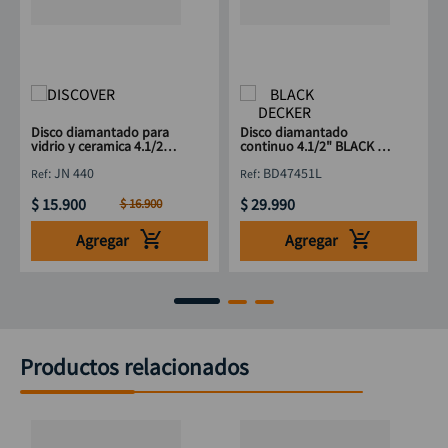
Disco diamantado para
Disco diamantado
vidrio y ceramica 4.1/2"
continuo 4.1/2" BLACK &
x7/8" DISCOVER
DECKER BD47451L
:
JN 440
:
BD47451L
$
15
.
900
$
29
.
990
$
16
.
900
Agregar
Agregar
Productos relacionados