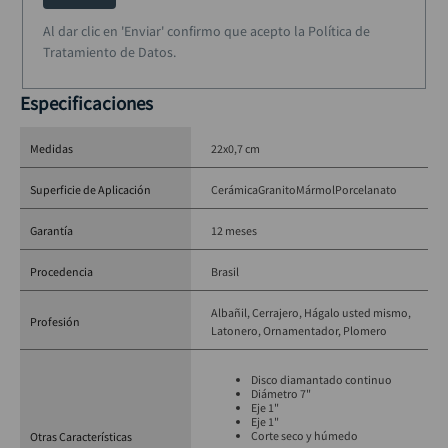
Al dar clic en 'Enviar' confirmo que acepto la Política de
Tratamiento de Datos.
Especificaciones
Medidas
22x0,7 cm
Superficie de Aplicación
Cerámica
Granito
Mármol
Porcelanato
Garantía
12 meses
Procedencia
Brasil
Albañil
Cerrajero
Hágalo usted mismo
Profesión
Latonero
Ornamentador
Plomero
Disco diamantado continuo
Diámetro 7"
Eje 1"
Eje 1"
Corte seco y húmedo
Otras Características