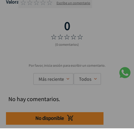
☆
☆
☆
☆
☆
Valoraciones
Escribe un comentario
☆
☆
☆
☆
☆
(0 comentarios)
Más reciente
Todos
No hay comentarios.
No disponible