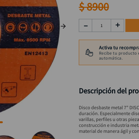
taladro inalámbrico
9
.
$
8900
llave
10
.
－
＋
Activa tu recompr
Recibe tu producto 
automática.
Descripción del pr
Disco desbaste metal 7" DISC
duración. Especialmente dise
varillas, perfiles u otras pie
construcción e industria met
material de manera ágil y con