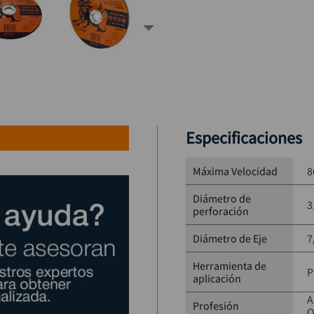
Especificaciones
Máxima Velocidad
8
Diámetro de
3
perforación
Diámetro de Eje
7
Herramienta de
P
aplicación
A
Profesión
O