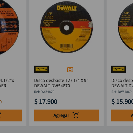
4.1/2"x
Disco desbaste T27 1/4 X 9"
Disco desb
VER
DEWALT DW54870
DEWALT D
:
DW54870
:
DW54860
$
17
.
900
$
15
.
90
0
Agregar