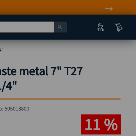
4"
ste metal 7" T27
/4"
o:
505013800
11 %