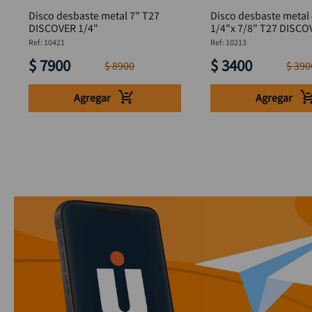
Disco desbaste metal 7" T27
Disco desbaste metal 
DISCOVER 1/4"
1/4"x 7/8" T27 DISCO
:
10421
:
10213
$
7900
$
3400
$
8900
$
390
Agregar
Agregar