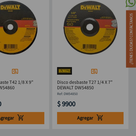
aste T42 1/8 X 9"
Disco desbaste T27 1/4 X 7"
W54860
DEWALT DW54850
:
DW54850
0
$
9900
Agregar
Agregar