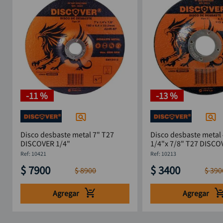
-
11 %
-
13 %
Disco desbaste metal 7" T27
Disco desbaste metal 
DISCOVER 1/4"
1/4"x 7/8" T27 DISCO
:
10421
:
10213
$
7900
$
3400
$
8900
$
390
Agregar
Agregar