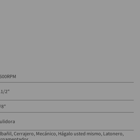
600RPM
.1/2"
/8"
ulidora
lbañil
Cerrajero
Mecánico
Hágalo usted mismo
Latonero
rnamentador