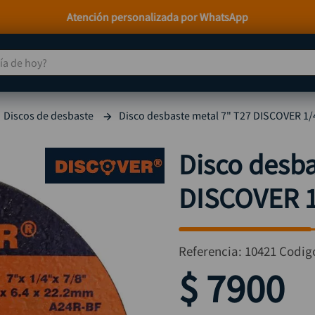
Paga a Crédito con Addi y Sistecrédito
 de hoy?
TÉRMINOS MÁS BUSCADOS
Discos de desbaste
Disco desbaste metal 7" T27 DISCOVER 1/
taladro
1
.
taladros pulidoras
2
.
Disco desba
compresor
3
.
DISCOVER 1
sierra circular
4
.
ruteadora
5
.
broca
6
.
Referencia
:
10421
Codig
hidrolavadora
7
.
$
7900
rueda
8
.