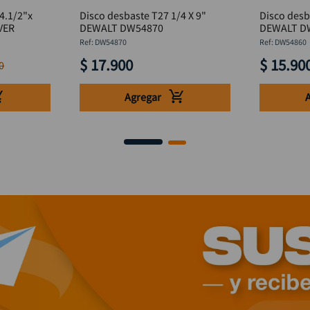
4.1/2"x
Disco desbaste T27 1/4 X 9"
Disco desb
VER
DEWALT DW54870
DEWALT D
:
DW54870
:
DW54860
$
17
.
900
$
15
.
90
0
Agregar