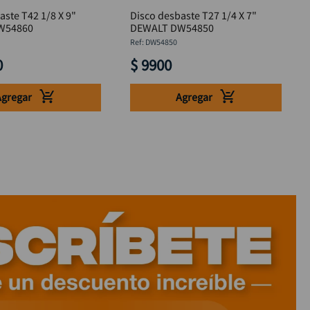
aste T42 1/8 X 9"
Disco desbaste T27 1/4 X 7"
W54860
DEWALT DW54850
:
DW54850
0
$
9900
Agregar
Agregar