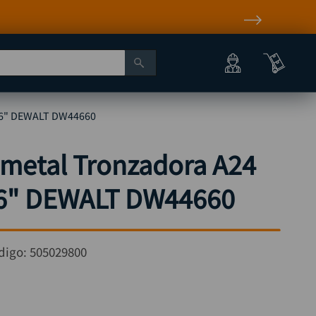
X 16" DEWALT DW44660
 metal Tronzadora A24
 16" DEWALT DW44660
digo:
505029800