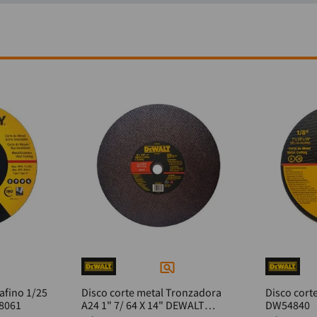
rafino 1/25
Disco corte metal Tronzadora
Disco cort
TA8061
A24 1" 7/ 64 X 14" DEWALT
DW54840