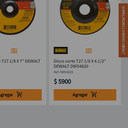
e T27 1/8 X 7" DEWALT
Disco corte T27 1/8 X 4.1/2"
DEWALT DW54820
:
DW54820
$
5900
Agregar
Agregar