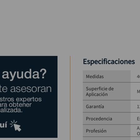
Especificaciones
Medidas
4
Superficie de
M
Aplicación
Garantía
1
Procedencia
E
A
Profesión
O