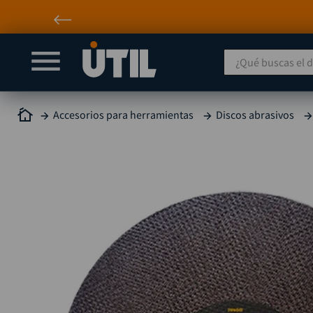
¿Qué buscas el día
Accesorios para herramientas
Discos abrasivos