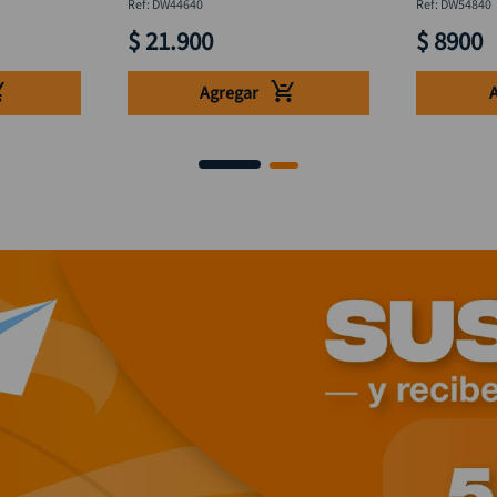
DW44640
:
DW44640
:
DW54840
$
21
.
900
$
8900
Agregar