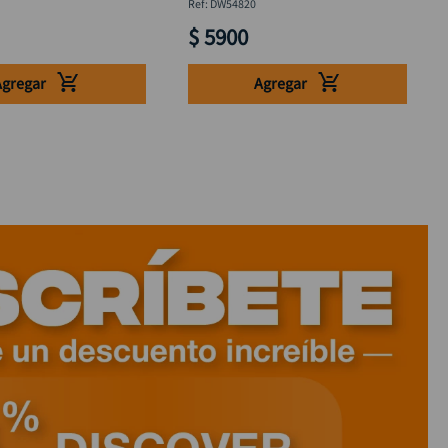
:
DW54820
$
5900
Agregar
Agregar