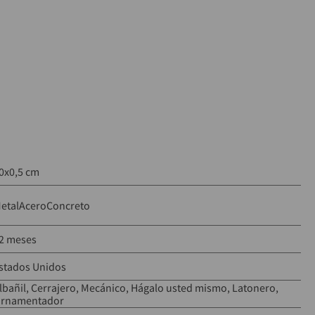
0x0,5 cm
etal
Acero
Concreto
2 meses
stados Unidos
lbañil
Cerrajero
Mecánico
Hágalo usted mismo
Latonero
rnamentador