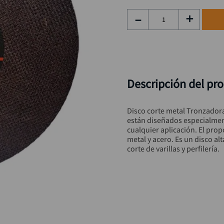
hidrolavadora
9
.
－
＋
black decker
10
.
Descripción del pr
Disco corte metal Tronzador
están diseñados especialment
cualquier aplicación. El prop
metal y acero. Es un disco al
corte de varillas y perfilería.