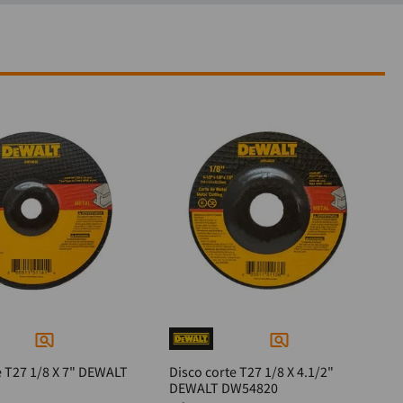
e T27 1/8 X 7" DEWALT
Disco corte T27 1/8 X 4.1/2"
DEWALT DW54820