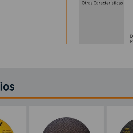
Otras Características
D
R
ios