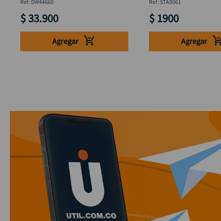
DW44660
:
DW44660
:
STA8061
$
33
.
900
$
1900
Agregar
Agregar