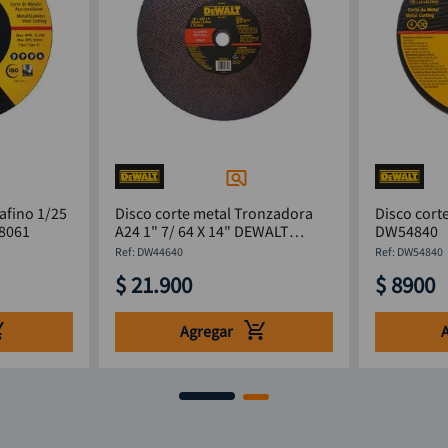
rafino 1/25
Disco corte metal Tronzadora
Disco cort
TA8061
A24 1" 7/ 64 X 14" DEWALT
DW54840
DW44640
:
DW44640
:
DW54840
$
21
.
900
$
8900
Agregar