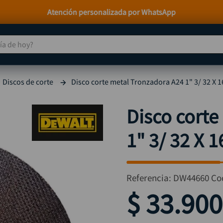
Paga a Crédito con Addi y Sistecrédito
 de hoy?
TÉRMINOS MÁS BUSCADOS
Discos de corte
Disco corte metal Tronzadora A24 1" 3/ 32 
taladro
1
.
taladros pulidoras
2
.
Disco corte
compresor
3
.
1" 3/ 32 X
llave
4
.
combo
5
.
ruteadora
6
.
Referencia
:
DW44660
Co
sierra circular
7
.
$
33
.
900
broca
8
.