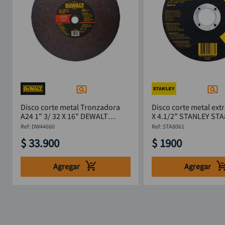
Disco corte metal Tronzadora
Disco corte metal ext
A24 1" 3/ 32 X 16" DEWALT
X 4.1/2" STANLEY S
DW44660
:
DW44660
:
STA8061
$
33
.
900
$
1900
Agregar
Agregar