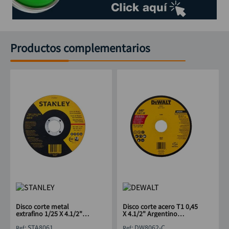
Productos complementarios
Disco corte metal
Disco corte acero T1 0,45
extrafino 1/25 X 4.1/2"
X 4.1/2" Argentino
STANLEY STA8061
DEWALT DW8062-C
:
STA8061
:
DW8062-C