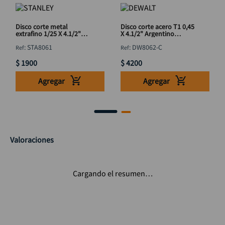
Disco corte metal
Disco corte acero T1 0,45
extrafino 1/25 X 4.1/2"
X 4.1/2" Argentino
STANLEY STA8061
DEWALT DW8062-C
:
STA8061
:
DW8062-C
$
1900
$
4200
Agregar
Agregar
Valoraciones
Cargando el resumen…