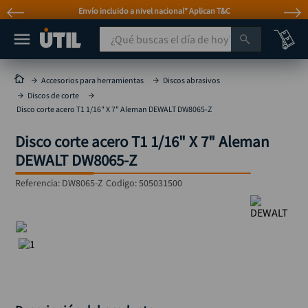
Envío incluido a nivel nacional* Aplican T&C
¿Qué buscas el día de hoy?
TÉRMINOS MÁS BUSCADOS
Accesorios para herramientas
Discos abrasivos
Discos de corte
taladro
1
.
Disco corte acero T1 1/16" X 7" Aleman DEWALT DW8065-Z
taladros pulidoras
2
.
Disco corte acero T1 1/16" X 7" Aleman
compresor
3
.
DEWALT DW8065-Z
broca
4
.
Referencia
:
DW8065-Z
Codigo:
505031500
sierra circular
5
.
hidrolavadora
6
.
ruteadora
7
.
mototool
8
.
taladro inalámbrico
9
.