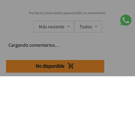
Más reciente
Todos
Cargando comentarios…
No disponible
Suscríbete a nuestro Newsletter
Se el primero en enterarte de nuestras ofertas, lanzamientos y
consejos para tu trabajo
Acepto los Término y condiciones
Suscribirme