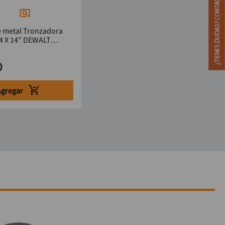
e metal Tronzadora
64 X 14" DEWALT
0
Agregar