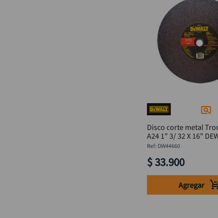
Disco corte metal Tr
A24 1" 3/ 32 X 16" DE
DW44660
:
DW44660
$
33
.
900
Agregar