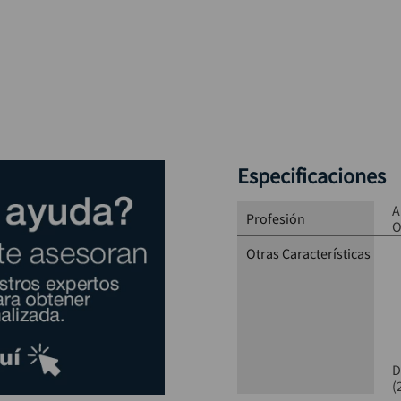
Especificaciones
A
Profesión
O
Otras Características
D
(