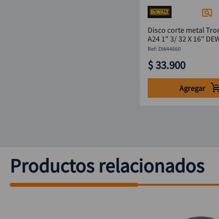
Disco corte metal Tr
A24 1" 3/ 32 X 16" DE
DW44660
:
DW44660
$
33
.
900
Agregar
Productos relacionados