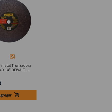
e metal Tronzadora
64 X 14" DEWALT
0
Agregar