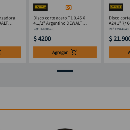
onzadora
Disco corte acero T1 0,45 X
Disco cort
WALT
4.1/2" Argentino DEWALT
A24 1" 7/ 
DW8062-C
DW44640
:
DW8062-C
:
DW44640
$
4200
$
21
.
90
Agregar