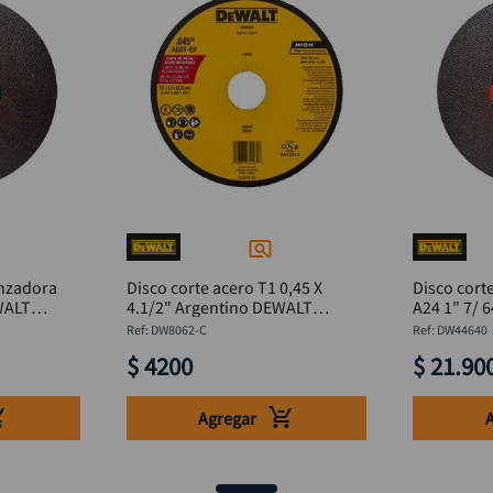
onzadora
Disco corte acero T1 0,45 X
Disco cort
WALT
4.1/2" Argentino DEWALT
A24 1" 7/ 
DW8062-C
DW44640
:
DW8062-C
:
DW44640
$
4200
$
21
.
90
Agregar