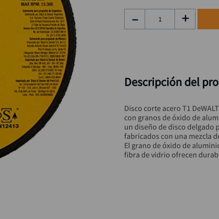
taladro inalámbrico
9
.
－
＋
llave impacto
10
.
Descripción del pr
Disco corte acero T1 DeWALT 
con granos de óxido de alumi
un diseño de disco delgado p
fabricados con una mezcla de 
El grano de óxido de aluminio
fibra de vidrio ofrecen durab