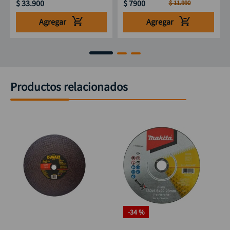
$
33
.
900
$
7900
$
11
.
990
Agregar
Agregar
Productos relacionados
-
34 %