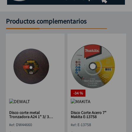
Productos complementarios
-
34 %
Disco corte metal
Disco Corte Acero 7"
Tronzadora A24 1" 3/ 32
Makita E-13758
X 16" DEWALT DW44660
:
DW44660
:
E-13758