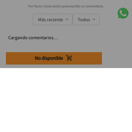
Más reciente
Todos
Cargando comentarios…
No disponible
Suscríbete a nuestro Newsletter
Se el primero en enterarte de nuestras ofertas, lanzamientos y
consejos para tu trabajo
Acepto los Término y condiciones
Suscribirme
Medios de pago