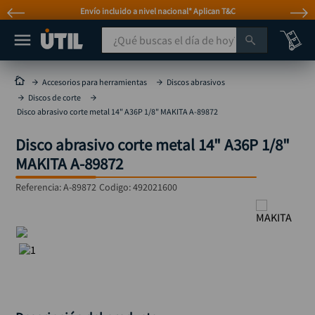
Envío incluido a nivel nacional* Aplican T&C
¿Qué buscas el día de hoy?
TÉRMINOS MÁS BUSCADOS
Accesorios para herramientas
Discos abrasivos
Discos de corte
taladro
1
.
Disco abrasivo corte metal 14" A36P 1/8" MAKITA A-89872
taladros pulidoras
2
.
Disco abrasivo corte metal 14" A36P 1/8"
compresor
3
.
MAKITA A-89872
mototool
4
.
Referencia
:
A-89872
Codigo:
492021600
broca
5
.
sierra circular
6
.
llave impacto
7
.
hidrolavadora
8
.
alicate
9
.