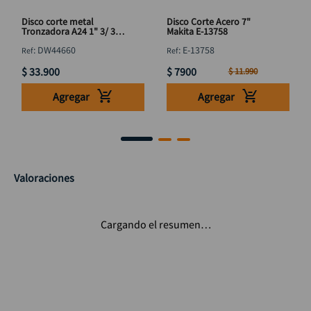
Disco corte metal
Disco Corte Acero 7"
Tronzadora A24 1" 3/ 32
Makita E-13758
X 16" DEWALT DW44660
:
DW44660
:
E-13758
$
33
.
900
$
7900
$
11
.
990
Agregar
Agregar
Valoraciones
Cargando el resumen…