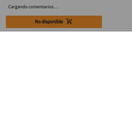
Cargando comentarios…
No disponible
Suscríbete a nuestro Newsletter
Se el primero en enterarte de nuestras ofertas, lanzamientos y
consejos para tu trabajo
Acepto los Término y condiciones
Suscribirme
Medios de pago