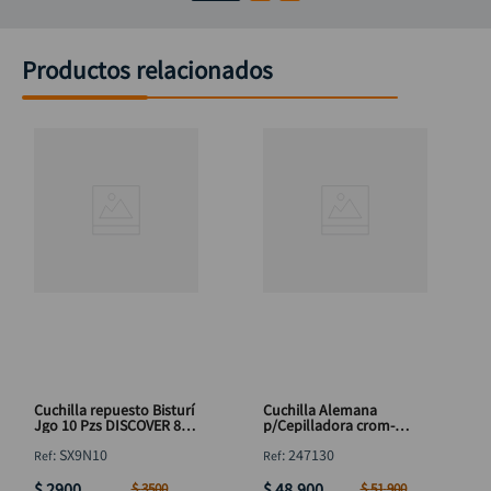
Productos relacionados
Cuchilla repuesto Bisturí
Cuchilla Alemana
Jgo 10 Pzs DISCOVER 80x
p/Cepilladora crom-
9 mm
vanadium (249130) 12"
:
SX9N10
:
247130
$
2900
$
48
.
900
$
3500
$
51
.
900