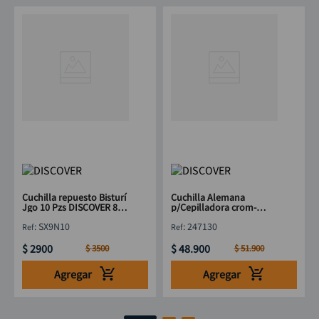
Cuchilla repuesto Bisturí
Cuchilla Alemana
Jgo 10 Pzs DISCOVER 80x
p/Cepilladora crom-
9 mm
vanadium (249130) 12"
:
SX9N10
:
247130
$
2900
$
48
.
900
$
3500
$
51
.
900
Agregar
Agregar