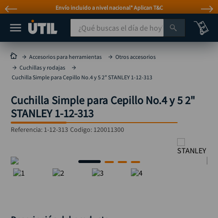
Envío incluido a nivel nacional* Aplican T&C
¿Qué buscas el día de hoy?
TÉRMINOS MÁS BUSCADOS
Accesorios para herramientas
Otros accesorios
Cuchillas y rodajas
taladro
1
.
Cuchilla Simple para Cepillo No.4 y 5 2" STANLEY 1-12-313
taladros pulidoras
2
.
Cuchilla Simple para Cepillo No.4 y 5 2"
compresor
3
.
STANLEY 1-12-313
sierra circular
4
.
Referencia
:
1-12-313
Codigo:
120011300
ruteadora
5
.
broca
6
.
hidrolavadora
7
.
rueda
8
.
taladro inalámbrico
9
.