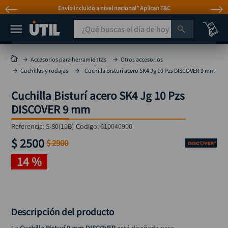
Envío incluido a nivel nacional* Aplican T&C
¿Qué buscas el día de hoy?
TÉRMINOS MÁS BUSCADOS
Accesorios para herramientas
Otros accesorios
Cuchillas y rodajas
Cuchilla Bisturí acero SK4 Jg 10 Pzs DISCOVER 9 mm
taladro
1
.
taladros pulidoras
2
.
Cuchilla Bisturí acero SK4 Jg 10 Pzs
DISCOVER 9 mm
compresor
3
.
Referencia
broca
:
S-80(10B)
Codigo:
610040900
4
.
$
2500
$
2900
sierra circular
5
.
14 %
hidrolavadora
6
.
ruteadora
7
.
mototool
8
.
Descripción del producto
taladro inalámbrico
9
.