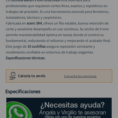
La 
Cuchilla Bisturí 9 mm DISCOVER
 está diseñada para 
llave impacto
10
.
profesionales que requieren cortes finos, exactos y repetitivos en 
trabajos de precisión. Es una herramienta esencial para ferreteros, 
instaladores, técnicos y carpinteros.
Fabricada en 
acero SK4
, ofrece un filo estable, buena retención de 
corte y excelente desempeño en uso continuo. Su ancho de 9 mm 
permite maniobrabilidad óptima en tareas donde el control es 
fundamental, reduciendo el esfuerzo y mejorando el acabado final.
Este juego de 
10 cuchillas
 asegura reposición constante y 
rendimiento confiable en entornos de trabajo exigentes.
Especificaciones técnicas:
Tipo: Cuchilla para bisturí
Ancho de hoja: 9 mm
Calcula tu envío
Consulta tus opciones
Material: Acero SK4
Presentación: Juego de 10 unidades
Especificaciones
Compatibilidad: Bisturí estándar 9 mm
Aplicación: Corte de precisión