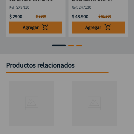
9 mm
vanadium (249130) 12"
:
SX9N10
:
247130
$
2900
$
48
.
900
$
3500
$
51
.
900
Agregar
Agregar
Productos relacionados