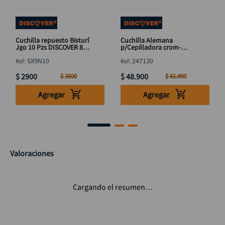
Cuchilla repuesto Bisturí
Cuchilla Alemana
Jgo 10 Pzs DISCOVER 80x
p/Cepilladora crom-
9 mm
vanadium (249130) 12"
:
SX9N10
:
247130
$
2900
$
48
.
900
$
3500
$
51
.
900
Agregar
Agregar
Valoraciones
Cargando el resumen…