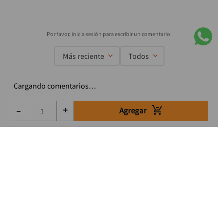
Más reciente
Todos
Cargando comentarios…
Agregar
－
＋
Suscríbete a nuestro Newsletter
Se el primero en enterarte de nuestras ofertas, lanzamientos y
consejos para tu trabajo
Acepto los Término y condiciones
Suscribirme