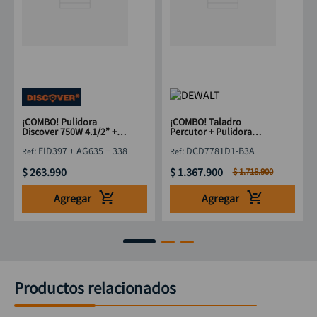
¡COMBO! Pulidora
¡COMBO! Taladro
Discover 750W 4.1/2” +
Percutor + Pulidora
Taladro Percutor 600W +
DeWalt 20V DCD7781D1-
:
EID397 + AG635 + 338
:
DCD7781D1-B3A
Kit 10 de Brocas HSS
B3A
Obsequio
$
263
.
990
$
1
.
367
.
900
$
1
.
718
.
900
Agregar
Agregar
Productos relacionados