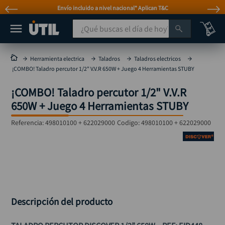
Envío incluido a nivel nacional* Aplican T&C
¿Qué buscas el día de hoy?
TÉRMINOS MÁS BUSCADOS
Herramienta electrica
Taladros
Taladros electricos
¡COMBO! Taladro percutor 1/2" V.V.R 650W + Juego 4 Herramientas STUBY
taladro
1
.
¡COMBO! Taladro percutor 1/2" V.V.R
taladros pulidoras
2
.
650W + Juego 4 Herramientas STUBY
compresor
3
.
Referencia
:
498010100 + 622029000
Codigo:
498010100 + 622029000
llave
4
.
sierra circular
5
.
ruteadora
6
.
broca
7
.
hidrolavadora
8
.
Descripción del producto
rueda
9
.