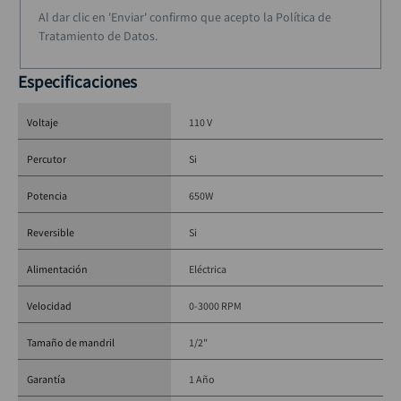
Al dar clic en 'Enviar' confirmo que acepto la Política de
Tratamiento de Datos.
Beneficios clave
Especificaciones
Velocidad variable y reversible:
 Control total durante el 
trabajo.
Voltaje
110 V
Empuñadura giratoria 360°:
 Mejora el agarre y la comodidad 
en cualquier ángulo.
Percutor
Si
Materiales de alta calidad:
 Mayor durabilidad y rendimiento 
Potencia
650W
óptimo.
Barra de profundidad incluida:
 Permite mayor precisión en 
Reversible
Si
perforaciones.
Ideal para trabajos exigentes:
 Desde instalaciones hasta 
Alimentación
Eléctrica
reformas y carpintería.
Velocidad
0-3000 RPM
Tamaño de mandril
1/2"
Garantía
1 Año