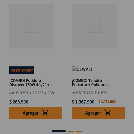
¡COMBO! Pulidora
¡COMBO! Taladro
Discover 750W 4.1/2” +
Percutor + Pulidora
Taladro Percutor 600W +
DeWalt 20V DCD7781D1-
:
EID397 + AG635 + 338
:
DCD7781D1-B3A
Kit 10 de Brocas HSS
B3A
Obsequio
$
263
.
990
$
1
.
367
.
900
$
1
.
718
.
900
Agregar
Agregar