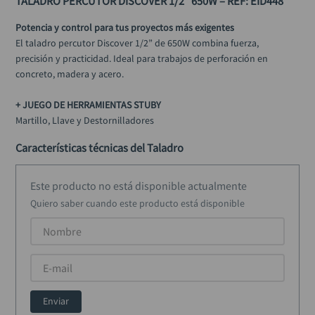
TALADRO PERCUTOR DISCOVER 1/2” 650W – REF: EID448
alicate
10
.
Potencia y control para tus proyectos más exigentes
El taladro percutor Discover 1/2” de 650W combina fuerza, 
precisión y practicidad. Ideal para trabajos de perforación en 
concreto, madera y acero. 
+ JUEGO DE HERRAMIENTAS STUBY 
Martillo, Llave y Destornilladores
Características técnicas del Taladro
Voltaje:
 110 V
Este producto no está disponible actualmente
Potencia:
 650 W
Quiero saber cuando este producto está disponible
Velocidad variable:
 0 – 3.000 RPM
Capacidad de perforación:
Concreto: 13 mm
Acero: 13 mm
Madera: 25 mm
Mandril:
 1/2”
Alimentación:
 Eléctrica
Enviar