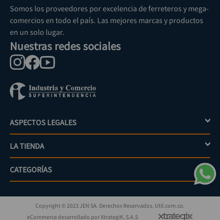
Somos los proveedores por excelencia de ferreteros y mega-
comercios en todo el país. Las mejores marcas y productos
en un solo lugar.
Nuestras redes sociales
ASPECTOS LEGALES
+
LA TIENDA
+
Política de tratamiento de datos personales
Aviso de privacidad
CATEGORÍAS
+
Mi cuenta
Términos y condiciones
Escríbenos
Políticas de distribución y despacho
Jardinería
PQRs
Políticas de devolución
Copyright © 2023 JEN SA. Derechos Reservados. Util.com.co.
Eléctricos
¿Cómo comprar?
Políticas de garantías y devoluciones
eCommerce desarrollado por XtrategiK, S.A.S