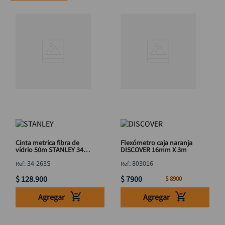
Cinta metrica fibra de
Flexómetro caja naranja
vídrio 50m STANLEY 34-
DISCOVER 16mm X 3m
263S
:
34-263S
:
803016
$
128
.
900
$
7900
$
8900
Agregar
Agregar