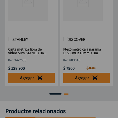
Cinta metrica fibra de
Flexómetro caja naranja
vídrio 50m STANLEY 34-
DISCOVER 16mm X 3m
263S
:
34-263S
:
803016
$
128
.
900
$
7900
$
8900
Agregar
Agregar
Productos relacionados