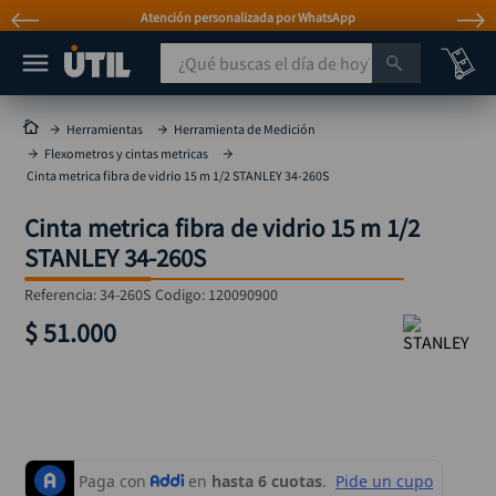
Atención personalizada por WhatsApp
¿Qué buscas el día de hoy?
TÉRMINOS MÁS BUSCADOS
Herramientas
Herramienta de Medición
Flexometros y cintas metricas
taladro
1
.
Cinta metrica fibra de vidrio 15 m 1/2 STANLEY 34-260S
taladros pulidoras
2
.
Cinta metrica fibra de vidrio 15 m 1/2
compresor
3
.
STANLEY 34-260S
sierra circular
4
.
Referencia
:
34-260S
Codigo:
120090900
ruteadora
5
.
$
51
.
000
broca
6
.
hidrolavadora
7
.
rueda
8
.
taladro inalámbrico
9
.