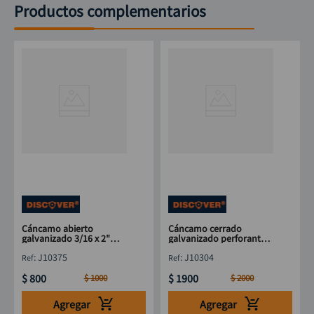
Productos complementarios
Cáncamo abierto
Cáncamo cerrado
galvanizado 3/16 x 2"
galvanizado perforante
DISCOVER
5/16x 5" DISCOVER
:
J10375
:
J10304
$
800
$
1900
$
1000
$
2000
Agregar
Agregar