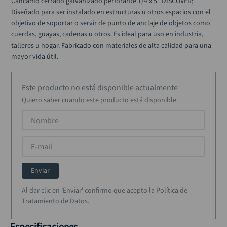
Cáncamo cerrado galvanizado perforante 1/4 x 5" DISCOVER; 
alicate
10
.
Diseñado para ser instalado en estructuras u otros espacios con el 
objetivo de soportar o servir de punto de anclaje de objetos como 
cuerdas, guayas, cadenas u otros. Es ideal para uso en industria, 
talleres u hogar. Fabricado con materiales de alta calidad para una 
mayor vida útil.
Este producto no está disponible actualmente
Quiero saber cuando este producto está disponible
Enviar
Al dar clic en 'Enviar' confirmo que acepto la Política de
Tratamiento de Datos.
Especificaciones