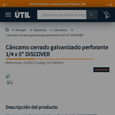
Envío incluido a nivel nacional* Aplican T&C
¿Qué buscas el día de hoy?
TÉRMINOS MÁS BUSCADOS
Herrajes
Fijaciones
Cáncamos
Cáncamo cerrado galvanizado perforante 1/4 x 5" DISCOVER
taladro
1
.
Cáncamo cerrado galvanizado perforante
taladros pulidoras
2
.
1/4 x 5" DISCOVER
compresor
3
.
Referencia
:
J10302
Codigo:
617045410
sierra circular
4
.
ruteadora
5
.
broca
6
.
hidrolavadora
7
.
rueda
8
.
Descripción del producto
taladro inalámbrico
9
.