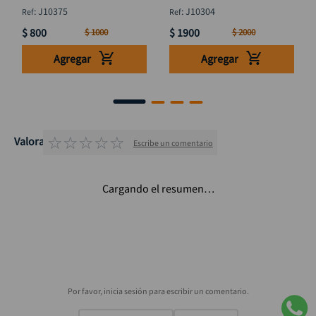
DISCOVER
5/16x 5" DISCOVER
:
J10375
:
J10304
$
800
$
1900
$
1000
$
2000
Agregar
Agregar
☆
☆
☆
☆
☆
Valoraciones
Escribe un comentario
Cargando el resumen…