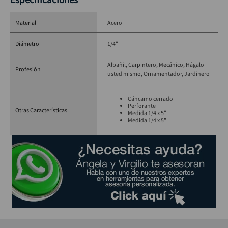
Material
Acero
Diámetro
1/4"
Albañil
Carpintero
Mecánico
Hágalo
Profesión
usted mismo
Ornamentador
Jardinero
Cáncamo cerrado
Perforante
Otras Características
Medida 1/4 x 5"
Medida 1/4 x 5"