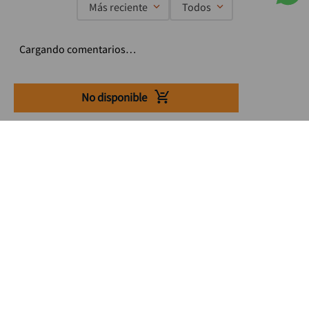
Más reciente
Todos
Cargando comentarios…
No disponible
Suscríbete a nuestro Newsletter
Se el primero en enterarte de nuestras ofertas, lanzamientos y
consejos para tu trabajo
Acepto los Término y condiciones
Suscribirme
Medios de pago