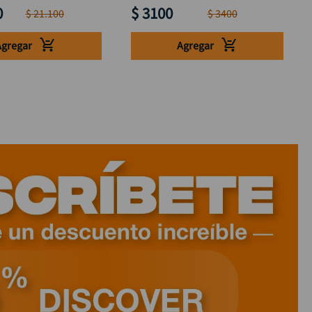
0
$
3100
$
21
.
100
$
3400
Agregar
Agregar