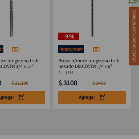
-
9 %
uro tungsteno trab
Broca p/muro tungsteno trab
SCOVER 3/4 x 13"
pesado DISCOVER 1/4 x 6"
:
J 586
0
$
3100
$
21
.
100
$
3400
Agregar
Agregar