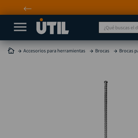
¿Qué buscas el día
Accesorios para herramientas
Brocas
Brocas p