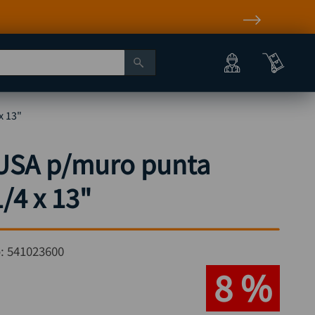
x 13"
 USA p/muro punta
/4 x 13"
o:
541023600
8 %