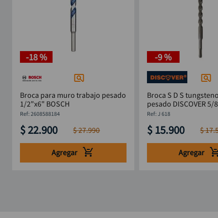
-
18 %
-
9 %
Broca para muro trabajo pesado
Broca S D S tungsteno
1/2"x6" BOSCH
pesado DISCOVER 5/8 
:
2608588184
:
J 618
$
22
.
900
$
15
.
900
$
27
.
990
$
17
.
Agregar
Agregar