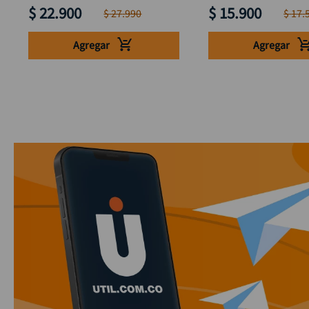
$
22
.
900
$
15
.
900
$
27
.
990
$
17
.
Agregar
Agregar