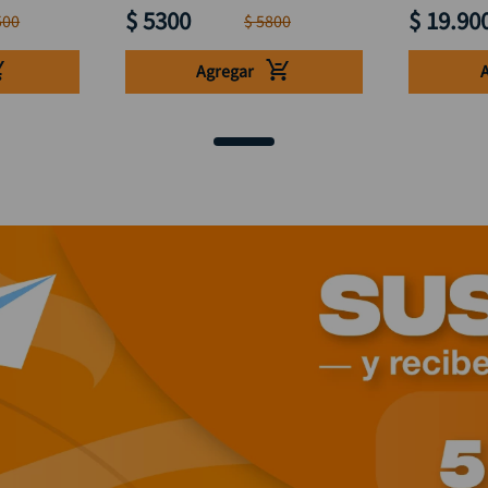
$
5300
$
19
.
90
500
$
5800
Agregar