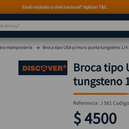
Envío incluido a nivel nacional* Aplican T&C
 de hoy?
TÉRMINOS MÁS BUSCADOS
ara mamposteria
Broca tipo USA p/muro punta tungsteno 1/4 
taladro
1
.
taladros pulidoras
2
.
Broca tipo
compresor
3
.
tungsteno 1
sierra circular
4
.
ruteadora
5
.
broca
6
.
Referencia
:
J 561
Codig
hidrolavadora
7
.
$
4500
rueda
8
.