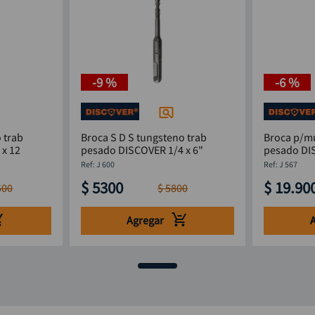
-
9 %
-
6 %
 trab
Broca S D S tungsteno trab
Broca p/m
x 12
pesado DISCOVER 1/4 x 6"
pesado DI
:
J 600
:
J 567
$
5300
$
19
.
90
500
$
5800
Agregar