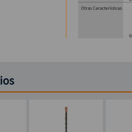
Otras Características
B
ios