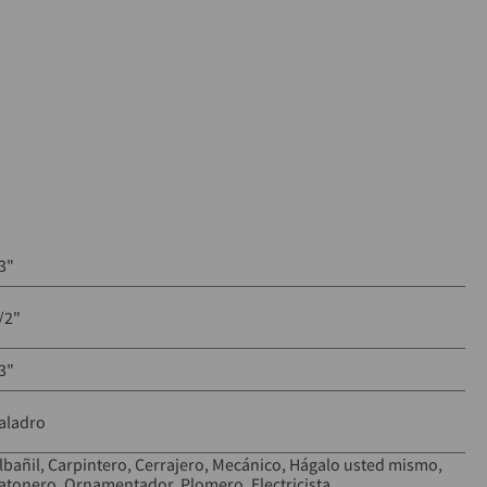
3"
/2"
3"
aladro
lbañil
Carpintero
Cerrajero
Mecánico
Hágalo usted mismo
atonero
Ornamentador
Plomero
Electricista