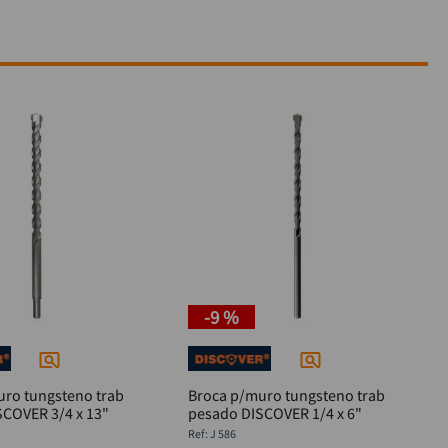
-
9 %
uro tungsteno trab
Broca p/muro tungsteno trab
SCOVER 3/4 x 13"
pesado DISCOVER 1/4 x 6"
:
J 586