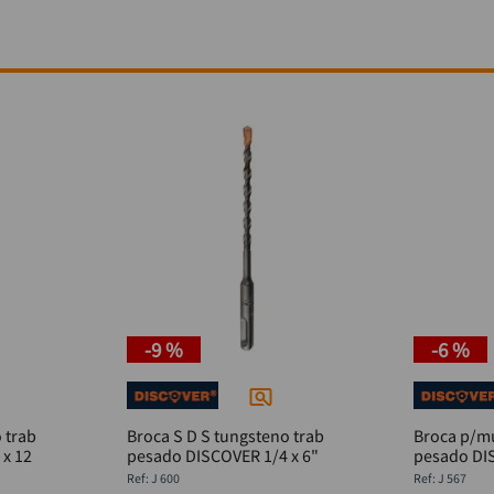
-
9 %
-
6 %
 trab
Broca S D S tungsteno trab
Broca p/m
x 12
pesado DISCOVER 1/4 x 6"
pesado DI
:
J 600
:
J 567