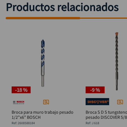
Productos relacionados
-
18 %
-
9 %
Broca para muro trabajo pesado
Broca S D S tungsteno
1/2"x6" BOSCH
pesado DISCOVER 5/8 
:
2608588184
:
J 618