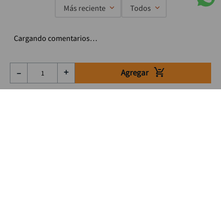
Más reciente
Todos
Cargando comentarios…
Agregar
－
＋
Suscríbete a nuestro Newsletter
Se el primero en enterarte de nuestras ofertas, lanzamientos y
consejos para tu trabajo
Acepto los Término y condiciones
Suscribirme
Medios de pago