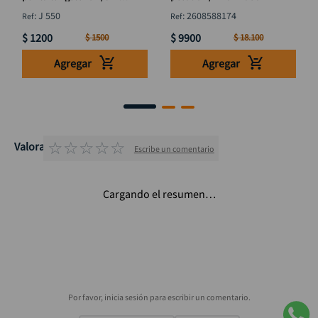
"
:
J 550
:
2608588174
$
1200
$
9900
$
1500
$
18
.
100
Agregar
Agregar
☆
☆
☆
☆
☆
Valoraciones
Escribe un comentario
Cargando el resumen…