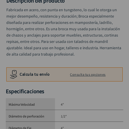
Descripción del producto
alicate
10
.
Fabricada en acero, con punta en tungsteno, lo cual le otorga un 
mejor desempeño, resistencia y duración; Broca especialmente 
diseñada para realizar perforaciones en mampostería, ladrillo, 
hormigón, entre otros. Es una broca muy usada para la instalación 
de chazos y anclajes para soportar muebles, estructuras, cortinas 
repisas, entre otros. Para ser usada con taladros de mandril 
ajustable. Ideal para uso en hogar, talleres e industria. Herramienta 
de alta calidad para trabajo profesional.
Calcula tu envío
Consulta tus opciones
Especificaciones
Máxima Velocidad
4"
Diámetro de perforación
1/2"
Diámetro de Eje
4"