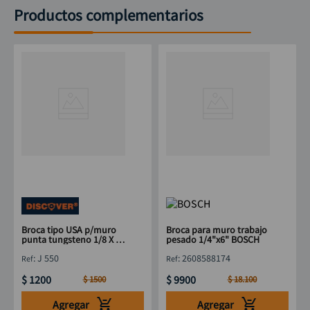
Productos complementarios
Broca tipo USA p/muro
Broca para muro trabajo
punta tungsteno 1/8 X 3
pesado 1/4"x6" BOSCH
"
:
J 550
:
2608588174
$
1200
$
9900
$
1500
$
18
.
100
Agregar
Agregar