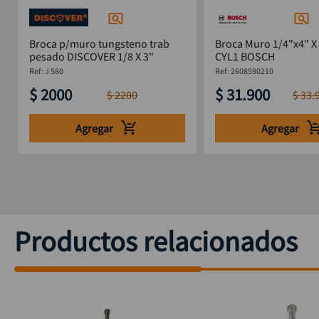
Broca p/muro tungsteno trab
Broca Muro 1/4"x4" X
pesado DISCOVER 1/8 X 3"
CYL1 BOSCH
:
J 580
:
2608590210
$
2000
$
31
.
900
$
2200
$
33
.
Agregar
Agregar
Productos relacionados