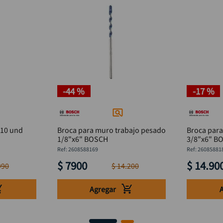
-
44 %
-
17 %
 10 und
Broca para muro trabajo pesado
Broca par
1/8"x6" BOSCH
3/8"x6" B
:
2608588169
:
26085881
$
7900
$
14
.
90
990
$
14
.
200
Agregar