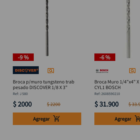
-
9 %
-
6 %
Broca p/muro tungsteno trab
Broca Muro 1/4"x4" X
pesado DISCOVER 1/8 X 3"
CYL1 BOSCH
:
J 580
:
2608590210
$
2000
$
31
.
900
$
2200
$
33
.
Agregar
Agregar