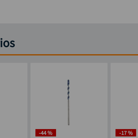
ios
-
44 %
-
17 %