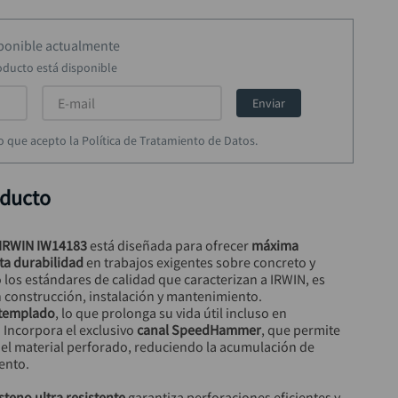
sponible actualmente
oducto está disponible
Enviar
rmo que acepto la Política de Tratamiento de Datos.
oducto
 IRWIN IW14183
 está diseñada para ofrecer 
máxima 
lta durabilidad
 en trabajos exigentes sobre concreto y 
los estándares de calidad que caracterizan a IRWIN, es 
n construcción, instalación y mantenimiento.
 templado
, lo que prolonga su vida útil incluso en 
 Incorpora el exclusivo 
canal SpeedHammer
, que permite 
el material perforado, reduciendo la acumulación de 
ento.
teno ultra resistente
 garantiza perforaciones eficientes y 