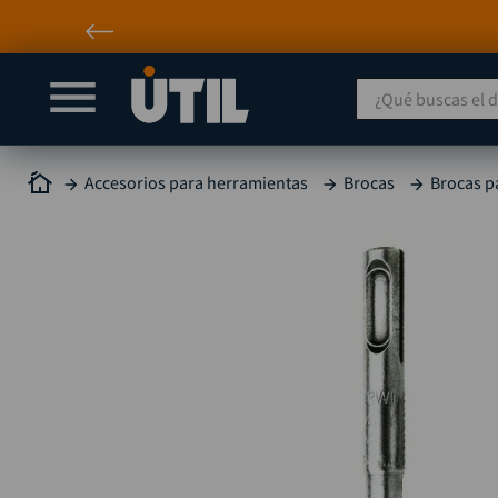
¿Qué buscas el día
Accesorios para herramientas
Brocas
Brocas p