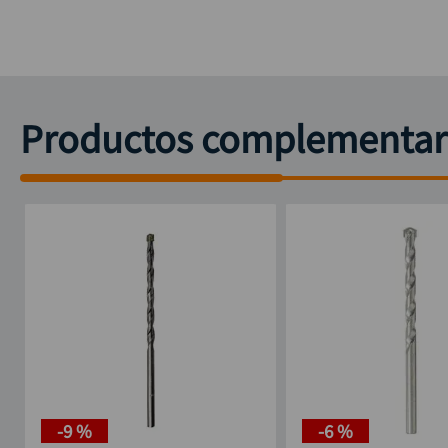
Productos complementar
-
9 %
-
6 %