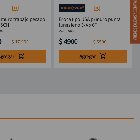
a muro trabajo pesado
Broca tipo USA p/muro punta
OSCH
tungsteno 3/4 x 6"
80
:
J 560
0
$
4900
$
17
.
990
$
5500
Agregar
Agregar