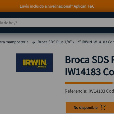
Atención personalizada por WhatsApp
 de hoy?
TÉRMINOS MÁS BUSCADOS
ara mamposteria
Broca SDS Plus 7/8″ x 12″ IRWIN IW14183 Co
taladro
1
.
taladros pulidoras
2
.
Broca SDS P
compresor
3
.
IW14183 Co
llave
4
.
sierra circular
5
.
ruteadora
6
.
Referencia
:
IW14183
Cod
broca
7
.
hidrolavadora
8
.
No disponible