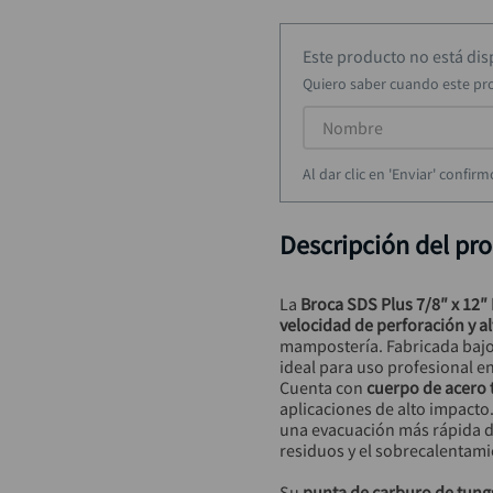
rueda
9
.
alicate
10
.
Este producto no está di
Quiero saber cuando este pr
Al dar clic en 'Enviar' confi
Descripción del pr
La 
Broca SDS Plus 7/8″ x 12″
velocidad de perforación y a
mampostería. Fabricada bajo 
ideal para uso profesional e
Cuenta con 
cuerpo de acero
aplicaciones de alto impacto.
una evacuación más rápida d
residuos y el sobrecalentami
Su 
punta de carburo de tungs