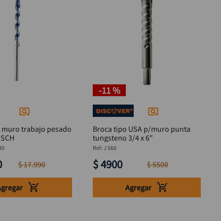
-
11 %
a muro trabajo pesado
Broca tipo USA p/muro punta
OSCH
tungsteno 3/4 x 6"
80
:
J 560
0
$
4900
$
17
.
990
$
5500
Agregar
Agregar