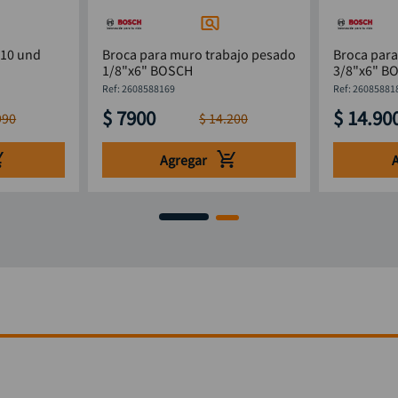
 10 und
Broca para muro trabajo pesado
Broca par
1/8"x6" BOSCH
3/8"x6" B
:
2608588169
:
26085881
$
7900
$
14
.
90
990
$
14
.
200
Agregar