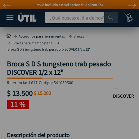
plican T&C
Atención personalizada por Wh
¿Qué buscas el día de hoy?
TÉRMINOS MÁS BUSCADOS
Accesorios para herramientas
Brocas
Brocas para mamposteria
taladro
1
.
Broca S D S tungsteno trab pesado DISCOVER 1/2 x 12"
taladros pulidoras
2
.
Broca S D S tungsteno trab pesado
compresor
3
.
DISCOVER 1/2 x 12"
sierra circular
4
.
Referencia
:
J 617
Codigo:
541030500
ruteadora
5
.
$
13
.
500
$
15
.
200
broca
6
.
11 %
hidrolavadora
7
.
rueda
8
.
taladro inalámbrico
9
.
Descripción del producto