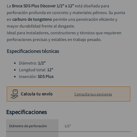
alicate
10
.
La 
Broca SDS Plus Discover 1/2" x 12"
 está diseñada para 
perforación profunda en concreto y materiales pétreos. Su punta 
en 
carburo de tungsteno
 permite una penetración eficiente y 
mayor durabilidad frente al desgaste.
Ideal para instaladores, constructores y técnicos que requieren 
perforaciones precisas y estables en trabajo pesado.
Especificaciones técnicas
Diámetro: 
1/2”
Longitud total: 
12”
Inserción: 
SDS Plus
Punta: 
Carburo de tungsteno
Uso: 
Profesional / obra
Calcula tu envío
Consulta tus opciones
Aplicación: 
Concreto, ladrillo, mampostería
Especificaciones
Diámetro de perforación
1/2"