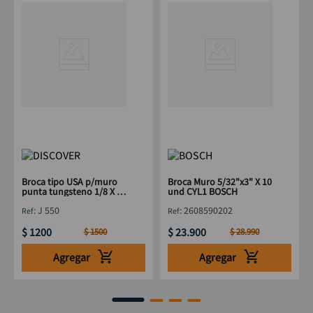
Broca tipo USA p/muro
Broca Muro 5/32"x3" X 10
punta tungsteno 1/8 X 3
und CYL1 BOSCH
"
:
J 550
:
2608590202
$
1200
$
23
.
900
$
1500
$
28
.
990
Agregar
Agregar