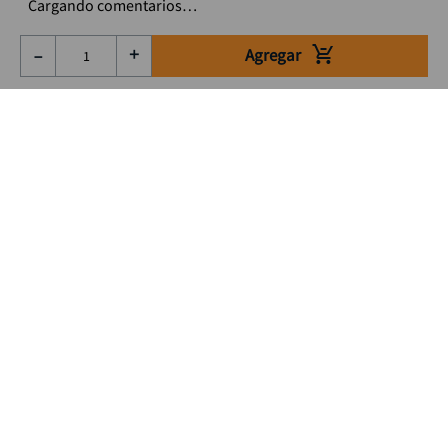
Cargando comentarios…
Agregar
－
＋
Suscríbete a nuestro Newsletter
Se el primero en enterarte de nuestras ofertas, lanzamientos y
consejos para tu trabajo
Acepto los Término y condiciones
Suscribirme
Medios de pago