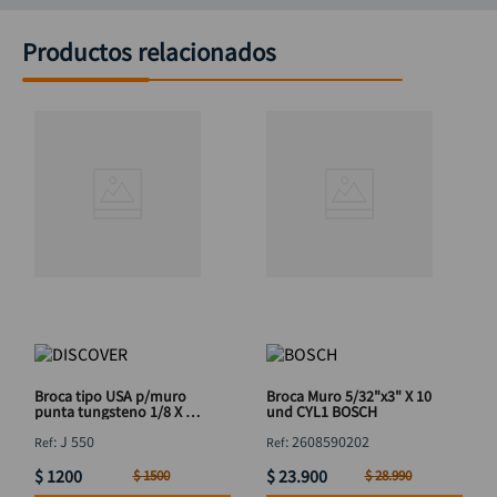
Productos relacionados
Broca tipo USA p/muro
Broca Muro 5/32"x3" X 10
punta tungsteno 1/8 X 3
und CYL1 BOSCH
"
:
J 550
:
2608590202
$
1200
$
23
.
900
$
1500
$
28
.
990