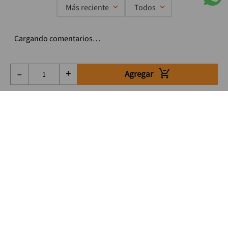
Más reciente
Todos
Cargando comentarios…
Agregar
－
＋
Suscríbete a nuestro Newsletter
Se el primero en enterarte de nuestras ofertas, lanzamientos y
consejos para tu trabajo
Acepto los Término y condiciones
Suscribirme
Medios de pago