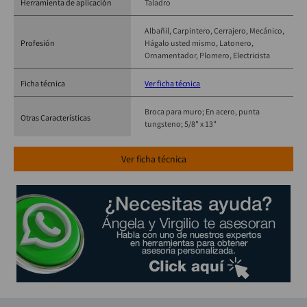
Herramienta de aplicación
Taladro
Albañil
Carpintero
Cerrajero
Mecánico
Profesión
Hágalo usted mismo
Latonero
Ornamentador
Plomero
Electricista
Ficha técnica
Ver ficha técnica
Broca para muro; En acero, punta
Otras Características
tungsteno; 5/8" x 13"
Ver ficha técnica