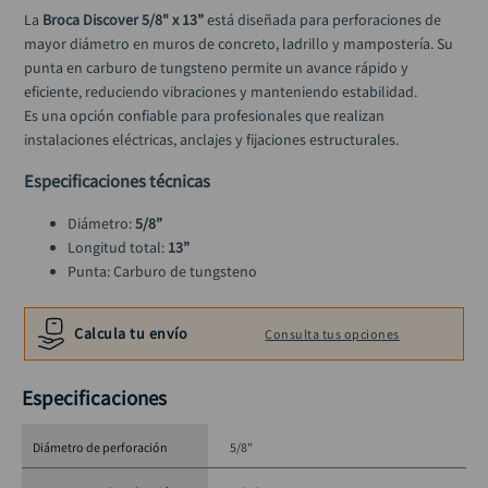
llave
10
.
La 
Broca Discover 5/8" x 13”
 está diseñada para perforaciones de 
mayor diámetro en muros de concreto, ladrillo y mampostería. Su 
punta en carburo de tungsteno permite un avance rápido y 
eficiente, reduciendo vibraciones y manteniendo estabilidad.
Es una opción confiable para profesionales que realizan 
instalaciones eléctricas, anclajes y fijaciones estructurales.
Especificaciones técnicas
Diámetro: 
5/8”
Longitud total: 
13”
Punta: Carburo de tungsteno
Uso: Concreto y mampostería
Construcción reforzada para trabajo pesado
Calcula tu envío
Consulta tus opciones
Especificaciones
Diámetro de perforación
5/8"