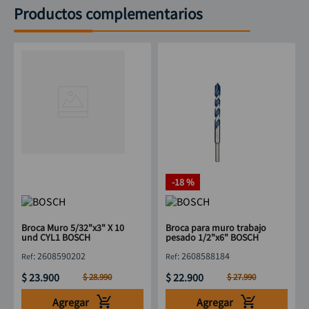
Productos complementarios
-
18 %
Broca Muro 5/32"x3" X 10
Broca para muro trabajo
und CYL1 BOSCH
pesado 1/2"x6" BOSCH
:
2608590202
:
2608588184
$
23
.
900
$
22
.
900
$
28
.
990
$
27
.
990
Agregar
Agregar