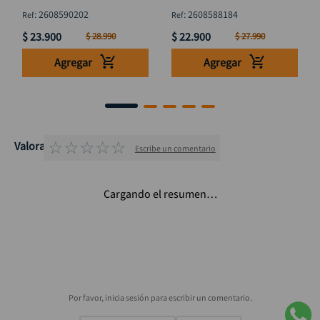
:
2608590202
:
2608588184
$
23
.
900
$
22
.
900
$
28
.
990
$
27
.
990
Agregar
Agregar
☆
☆
☆
☆
☆
Valoraciones
Escribe un comentario
Cargando el resumen…