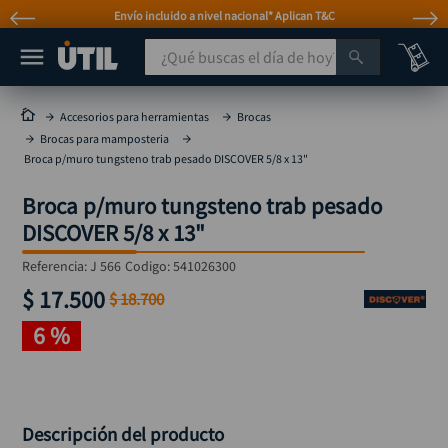
Envío incluido a nivel nacional* Aplican T&C
¿Qué buscas el día de hoy?
TÉRMINOS MÁS BUSCADOS
Accesorios para herramientas
Brocas
Brocas para mamposteria
taladro
1
.
Broca p/muro tungsteno trab pesado DISCOVER 5/8 x 13"
taladros pulidoras
2
.
Broca p/muro tungsteno trab pesado
compresor
3
.
DISCOVER 5/8 x 13"
sierra circular
4
.
Referencia
:
J 566
Codigo:
541026300
ruteadora
5
.
$
17
.
500
$
18
.
700
broca
6
.
6 %
hidrolavadora
7
.
rueda
8
.
taladro inalámbrico
9
.
Descripción del producto