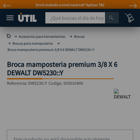
Atención personalizada por WhatsApp
¿Qué buscas el día de hoy?
TÉRMINOS MÁS BUSCADOS
Accesorios para herramientas
Brocas
Brocas para mamposteria
taladro
1
.
Broca mamposteria premium 3/8 X 6 DEWALT DW5230::Y
taladros pulidoras
2
.
Broca mamposteria premium 3/8 X 6
compresor
3
.
DEWALT DW5230::Y
mototool
4
.
Referencia
:
DW5230::Y
Codigo:
503010400
broca
5
.
sierra circular
6
.
llave impacto
7
.
hidrolavadora
8
.
alicate
9
.
Este producto no está disponible actualmente