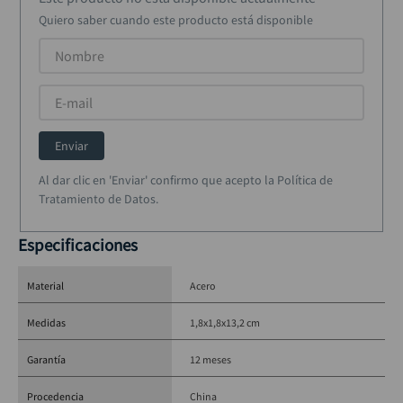
taladro inalámbrico
10
.
Quiero saber cuando este producto está disponible
Enviar
Al dar clic en 'Enviar' confirmo que acepto la Política de
Tratamiento de Datos.
Especificaciones
Material
Acero
Medidas
1,8x1,8x13,2 cm
Garantía
12 meses
Procedencia
China