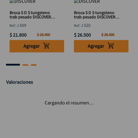
Broca S D S tungsteno
Broca S D S tungsteno
trab pesado DISCOVER
trab pesado DISCOVER
3/4 x 8"
3/4 x 12"
:
J 609
:
J 620
$
21
.
800
$
26
.
500
$
23
.
400
$
29
.
300
Agregar
Agregar
Valoraciones
Cargando el resumen…