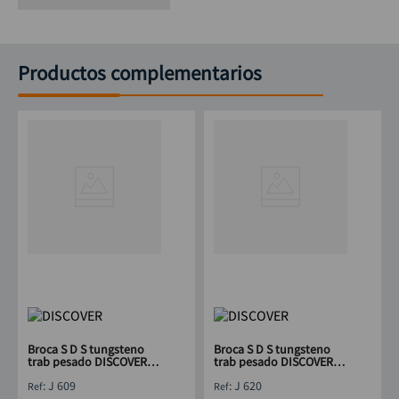
Productos complementarios
Broca S D S tungsteno
Broca S D S tungsteno
trab pesado DISCOVER
trab pesado DISCOVER
3/4 x 8"
3/4 x 12"
:
J 609
:
J 620