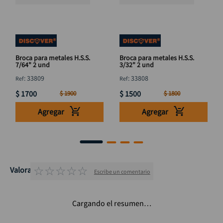
Broca para metales H.S.S.
Broca para metales H.S.S.
7/64" 2 und
3/32" 2 und
:
33809
:
33808
$
1700
$
1500
$
1900
$
1800
Agregar
Agregar
☆
☆
☆
☆
☆
Valoraciones
Escribe un comentario
Cargando el resumen…