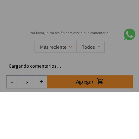
Más reciente
Todos
Cargando comentarios…
Agregar
－
＋
Suscríbete a nuestro Newsletter
Se el primero en enterarte de nuestras ofertas, lanzamientos y
consejos para tu trabajo
Acepto los Término y condiciones
Suscribirme