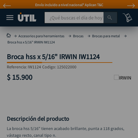
Envío incluido a nivel nacional* Aplican T&C
¿Qué buscas el día de hoy?
TÉRMINOS MÁS BUSCADOS
Accesorios para herramientas
Brocas
Brocas para metal
Broca hss x 5/16" IRWIN IW1124
taladro
1
.
Broca hss x 5/16" IRWIN IW1124
taladros pulidoras
2
.
compresor
3
.
Referencia
:
IW1124
Codigo:
125022000
$
15
.
900
llave
4
.
sierra circular
5
.
ruteadora
6
.
broca
7
.
Descripción del producto
hidrolavadora
8
.
La broca hss 5/16" tienen acabado brillante, punta a 118 grados, 
rueda
9
.
vástago recto, canal tipo n. 