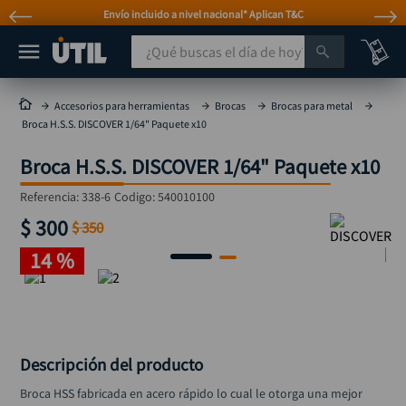
Envío incluido a nivel nacional* Aplican T&C
¿Qué buscas el día de hoy?
TÉRMINOS MÁS BUSCADOS
Accesorios para herramientas
Brocas
Brocas para metal
Broca H.S.S. DISCOVER 1/64" Paquete x10
taladro
1
.
Broca H.S.S. DISCOVER 1/64" Paquete x10
taladros pulidoras
2
.
compresor
3
.
Referencia
:
338-6
Codigo:
540010100
$
300
llave
$
350
4
.
14 %
combo
5
.
ruteadora
6
.
broca
7
.
sierra circular
8
.
Descripción del producto
rueda
9
.
Broca HSS fabricada en acero rápido lo cual le otorga una mejor 