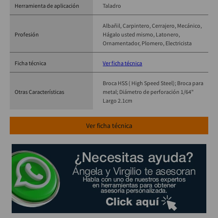
Herramienta de aplicación
Taladro
Albañil
Carpintero
Cerrajero
Mecánico
Profesión
Hágalo usted mismo
Latonero
Ornamentador
Plomero
Electricista
Ficha técnica
Ver ficha técnica
Broca HSS ( High Speed Steel); Broca para
Otras Características
metal; Diámetro de perforación 1/64"
Largo 2.1cm
Ver ficha técnica