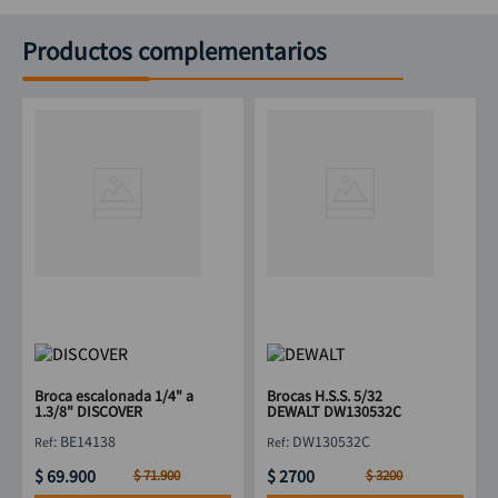
Productos complementarios
Broca escalonada 1/4" a
Brocas H.S.S. 5/32
1.3/8" DISCOVER
DEWALT DW130532C
:
BE14138
:
DW130532C
$
69
.
900
$
2700
$
71
.
900
$
3200