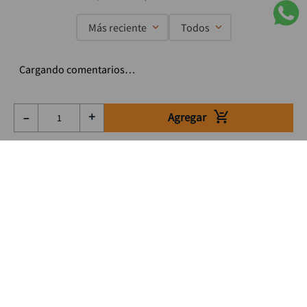
Más reciente
Todos
Cargando comentarios…
Agregar
－
＋
Suscríbete a nuestro Newsletter
Se el primero en enterarte de nuestras ofertas, lanzamientos y
consejos para tu trabajo
Acepto los Término y condiciones
Suscribirme
Medios de pago