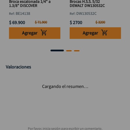
Broca escalonada 1/4" a
Brocas H.S.S. 5/32
1.3/8" DISCOVER
DEWALT DW130532C
:
BE14138
:
DW130532C
$
69
.
900
$
2700
$
71
.
900
$
3200
Agregar
Agregar
Valoraciones
Cargando el resumen…