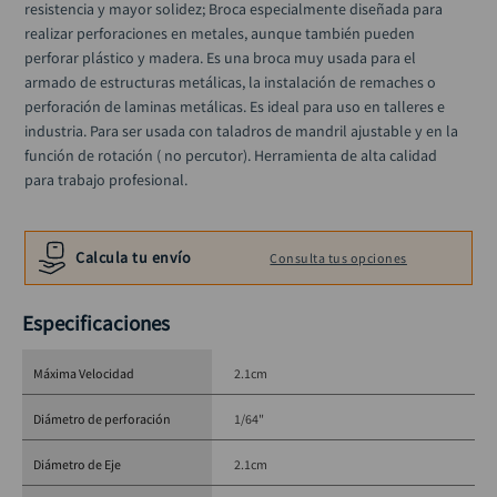
resistencia y mayor solidez; Broca especialmente diseñada para 
black decker
10
.
realizar perforaciones en metales, aunque también pueden 
perforar plástico y madera. Es una broca muy usada para el 
armado de estructuras metálicas, la instalación de remaches o 
perforación de laminas metálicas. Es ideal para uso en talleres e 
industria. Para ser usada con taladros de mandril ajustable y en la 
función de rotación ( no percutor). Herramienta de alta calidad 
para trabajo profesional.
Calcula tu envío
Consulta tus opciones
Especificaciones
Máxima Velocidad
2.1cm
Diámetro de perforación
1/64"
Diámetro de Eje
2.1cm