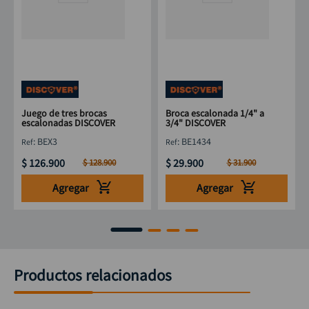
Juego de tres brocas
Broca escalonada 1/4" a
escalonadas DISCOVER
3/4" DISCOVER
:
BEX3
:
BE1434
$
126
.
900
$
29
.
900
$
128
.
900
$
31
.
900
Agregar
Agregar
Productos relacionados