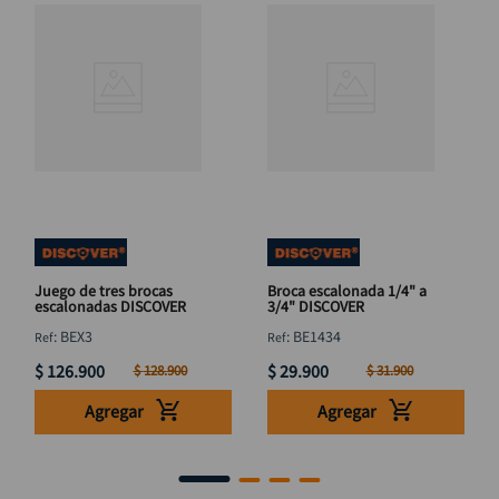
Juego de tres brocas
Broca escalonada 1/4" a
escalonadas DISCOVER
3/4" DISCOVER
:
BEX3
:
BE1434
$
126
.
900
$
29
.
900
$
128
.
900
$
31
.
900
Agregar
Agregar