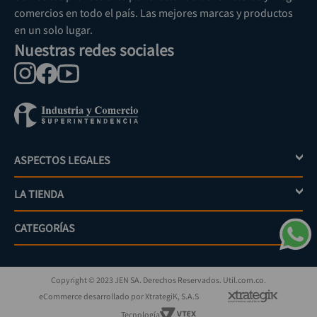
comercios en todo el país. Las mejores marcas y productos
en un solo lugar.
Nuestras redes sociales
ASPECTOS LEGALES
+
LA TIENDA
+
Política de tratamiento de datos personales
Aviso de privacidad
CATEGORÍAS
+
Mi cuenta
Términos y condiciones
Escríbenos
Políticas de distribución y despacho
Jardinería
PQRs
Políticas de devolución
Copyright © 2023 JEN SA. Derechos Reservados. Util.com.co.
Eléctricos
¿Cómo comprar?
Políticas de garantías y devoluciones
eCommerce desarrollado por XtrategiK, S.A.S
Iluminación
Superintendencia de industria y comercio
Tecnología