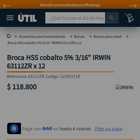
Atención personalizada por WhatsApp
¿Qué buscas el día de hoy?
TÉRMINOS MÁS BUSCADOS
Accesorios para herramientas
Brocas
Brocas para metal
Broca HSS cobalto 5% 3/16" IRWIN 63112ZR x 12
taladro
1
.
Broca HSS cobalto 5% 3/16" IRWIN
taladros pulidoras
2
.
63112ZR x 12
compresor
3
.
Referencia
:
63112ZR
Codigo:
125031710
llave
4
.
$
118
.
800
sierra circular
5
.
ruteadora
6
.
broca
7
.
hidrolavadora
8
.
rueda
9
.