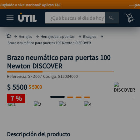
Atención personalizada por WhatsApp
¿Qué buscas el día de hoy?
TÉRMINOS MÁS BUSCADOS
Herrajes
Herrajes para puertas
Bisagras
Brazo neumático para puertas 100 Newton DISCOVER
taladro
1
.
Brazo neumático para puertas 100
taladros pulidoras
2
.
Newton DISCOVER
compresor
3
.
Referencia
:
SFD007
Codigo:
815034000
sierra circular
4
.
$
5500
$
5900
mototool
5
.
7 %
broca
6
.
llave impacto
7
.
hidrolavadora
8
.
rodachina
9
.
Descripción del producto