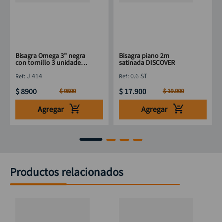
Bisagra Omega 3" negra
Bisagra piano 2m
con tornillo 3 unidades
satinada DISCOVER
DISCOVER
:
J 414
:
0.6 ST
$
8900
$
17
.
900
$
9500
$
19
.
900
Agregar
Agregar
Productos relacionados