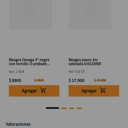
Bisagra Omega 3" negra
Bisagra piano 2m
con tornillo 3 unidades
satinada DISCOVER
DISCOVER
:
J 414
:
0.6 ST
$
8900
$
17
.
900
$
9500
$
19
.
900
Agregar
Agregar
Valoraciones