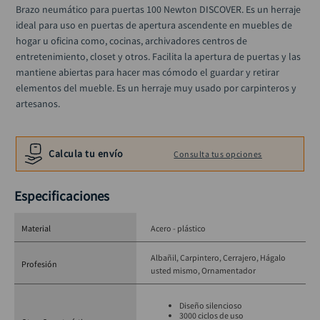
ruteadora
10
.
Brazo neumático para puertas 100 Newton DISCOVER. Es un herraje 
ideal para uso en puertas de apertura ascendente en muebles de 
hogar u oficina como, cocinas, archivadores centros de 
entretenimiento, closet y otros. Facilita la apertura de puertas y las 
mantiene abiertas para hacer mas cómodo el guardar y retirar 
elementos del mueble. Es un herraje muy usado por carpinteros y 
artesanos.
Calcula tu envío
Consulta tus opciones
Especificaciones
Material
Acero - plástico
Albañil
Carpintero
Cerrajero
Hágalo
Profesión
usted mismo
Ornamentador
Diseño silencioso
3000 ciclos de uso