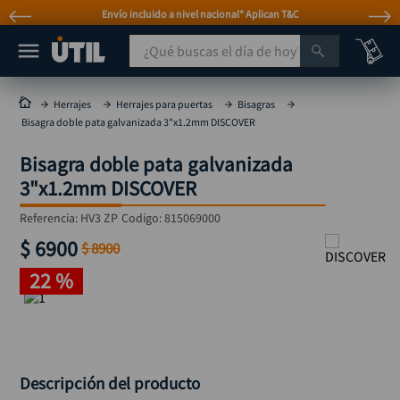
Envío incluido a nivel nacional* Aplican T&C
¿Qué buscas el día de hoy?
TÉRMINOS MÁS BUSCADOS
Herrajes
Herrajes para puertas
Bisagras
Bisagra doble pata galvanizada 3"x1.2mm DISCOVER
taladro
1
.
Bisagra doble pata galvanizada
taladros pulidoras
2
.
3"x1.2mm DISCOVER
compresor
3
.
Referencia
:
HV3 ZP
Codigo:
815069000
sierra circular
4
.
$
6900
$
8900
ruteadora
5
.
22 %
broca
6
.
hidrolavadora
7
.
rueda
8
.
taladro inalámbrico
9
.
Descripción del producto