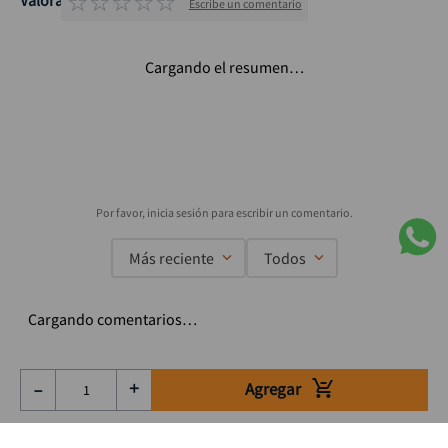
☆
☆
☆
☆
☆
Valoraciones
Escribe un comentario
Cargando el resumen…
Más reciente
Todos
Cargando comentarios…
Agregar
－
＋
Suscríbete a nuestro Newsletter
Se el primero en enterarte de nuestras ofertas, lanzamientos y