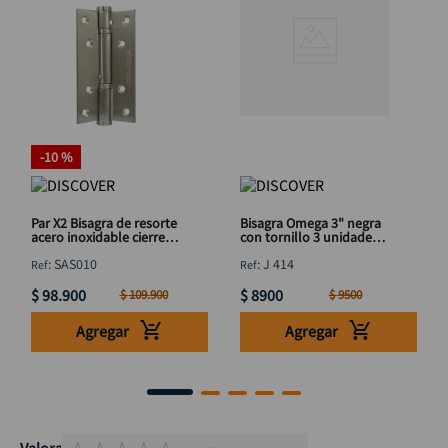
-
10 %
Par X2 Bisagra de resorte
Bisagra Omega 3" negra
acero inoxidable cierre
con tornillo 3 unidades
lento 5" x 3" DISCOVER
DISCOVER
:
SAS010
:
J 414
$
98
.
900
$
8900
$
109
.
900
$
9500
Agregar
Agregar