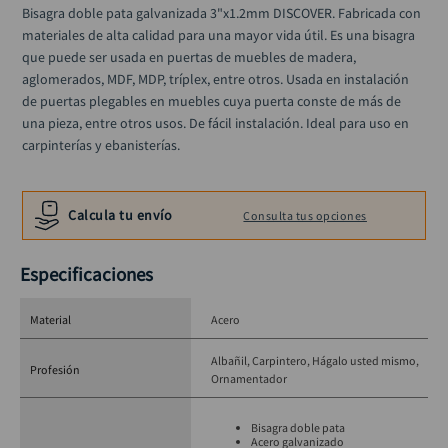
alicate
10
.
Bisagra doble pata galvanizada 3"x1.2mm DISCOVER. Fabricada con 
materiales de alta calidad para una mayor vida útil. Es una bisagra 
que puede ser usada en puertas de muebles de madera, 
aglomerados, MDF, MDP, tríplex, entre otros. Usada en instalación 
de puertas plegables en muebles cuya puerta conste de más de 
una pieza, entre otros usos. De fácil instalación. Ideal para uso en 
carpinterías y ebanisterías.
Calcula tu envío
Consulta tus opciones
Especificaciones
Material
Acero
Albañil
Carpintero
Hágalo usted mismo
Profesión
Ornamentador
Bisagra doble pata
Acero galvanizado