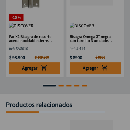
-
10 %
Par X2 Bisagra de resorte
Bisagra Omega 3" negra
acero inoxidable cierre
con tornillo 3 unidades
lento 5" x 3" DISCOVER
DISCOVER
:
SAS010
:
J 414
$
98
.
900
$
8900
$
109
.
900
$
9500
Agregar
Agregar
Productos relacionados