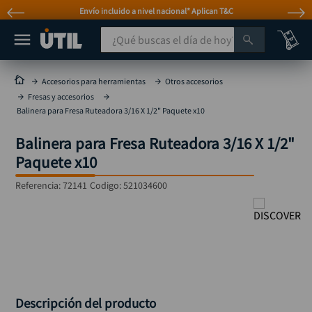
Envío incluido a nivel nacional* Aplican T&C
¿Qué buscas el día de hoy?
TÉRMINOS MÁS BUSCADOS
Accesorios para herramientas
Otros accesorios
Fresas y accesorios
taladro
1
.
Balinera para Fresa Ruteadora 3/16 X 1/2" Paquete x10
taladros pulidoras
2
.
Balinera para Fresa Ruteadora 3/16 X 1/2"
compresor
3
.
Paquete x10
sierra circular
4
.
Referencia
:
72141
Codigo:
521034600
mototool
5
.
broca
6
.
llave impacto
7
.
hidrolavadora
8
.
rodachina
9
.
Descripción del producto