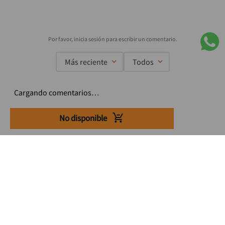
Más reciente
Todos
Cargando comentarios…
No disponible
Suscríbete a nuestro Newsletter
Se el primero en enterarte de nuestras ofertas, lanzamientos y
consejos para tu trabajo
Acepto los Término y condiciones
Suscribirme