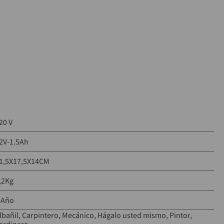
20 V
2V-1.5Ah
1,5X17,5X14CM
,2Kg
 Año
lbañil
Carpintero
Mecánico
Hágalo usted mismo
Pintor