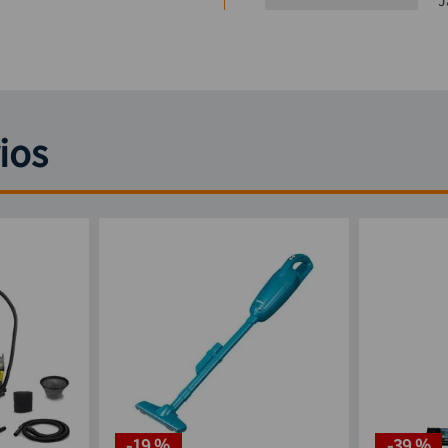
J
ios
-
19 %
-
39 %