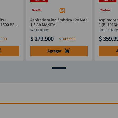
ts +
Aspiradora inalámbrica 12V MAX
Aspiradora
 1500 PSI
1.3 Ah MAKITA
1 (BL1016
:
CL105DW
:
CL106FD
$
279
.
900
$
359
.
9
.
990
$
343
.
990
Agregar