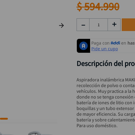
taladro inalámbrico
9
.
$
594
.
990
alicate
10
.
－
＋
Descripción del pr
Aspiradora inalámbrica MAKIT
recolección de polvo o conta
vehículos. Muy practica a la 
donde no se tenga conexión e
batería de iones de litio con
boquillas y un tubo extensor 
de mayor eficiencia. Su cargad
batería y sobre calentamiento
Para uso doméstico.