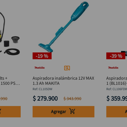
-
19 %
-
39 %
ts +
Aspiradora inalámbrica 12V MAX
Aspiradora
 1500 PSI
1.3 Ah MAKITA
1 (BL1016
:
CL105DW
:
CL106FD
$
279
.
900
$
359
.
9
.
990
$
343
.
990
Agregar