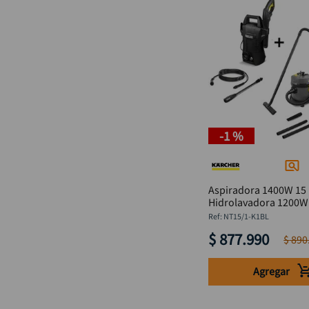
-
1 %
Aspiradora 1400W 15 l
Hidrolavadora 1200W
KARCHER
:
NT15/1-K1BL
$
877
.
990
$
890
Agregar