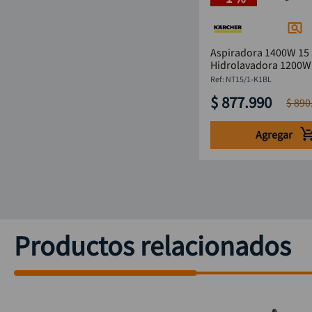
Aspiradora 1400W 15 l
Hidrolavadora 1200W
KARCHER
:
NT15/1-K1BL
$
877
.
990
$
890
Agregar
Productos relacionados