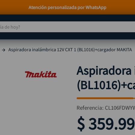
Paga a Crédito con Addi y Sistecrédito
 de hoy?
TÉRMINOS MÁS BUSCADOS
Aspiradora inalámbrica 12V CXT 1 (BL1016)+cargador MAKITA
taladro
1
.
taladros pulidoras
2
.
Aspiradora 
compresor
3
.
(BL1016)+c
sierra circular
4
.
ruteadora
5
.
broca
6
.
Referencia
:
CL106FDWY
hidrolavadora
7
.
$
359
.
99
rueda
8
.