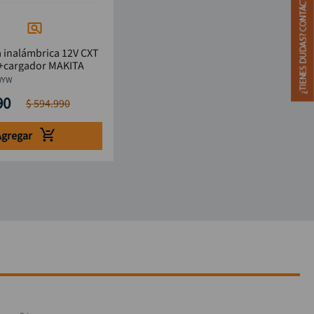
 inalámbrica 12V CXT
)+cargador MAKITA
WYW
90
$
594
.
990
Agregar