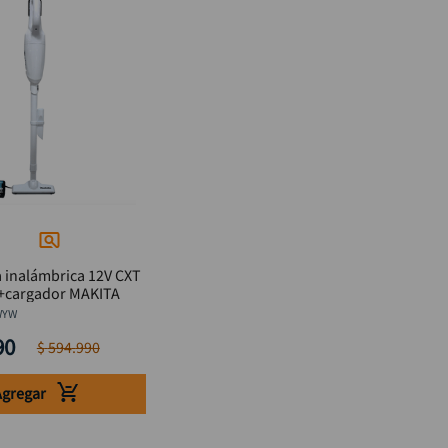
 inalámbrica 12V CXT
)+cargador MAKITA
WYW
90
$
594
.
990
Agregar