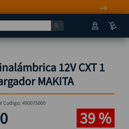
inalámbrica 12V CXT 1
argador MAKITA
W
Codigo:
490075000
0
39 %