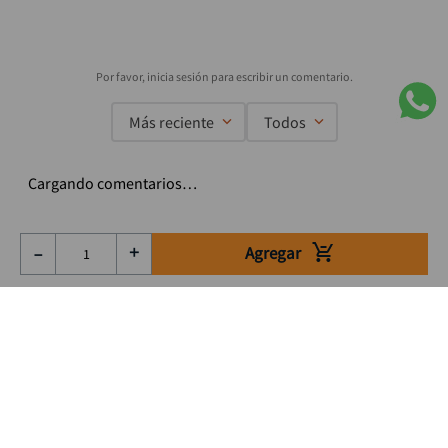
Más reciente
Todos
Cargando comentarios…
Agregar
－
＋
Suscríbete a nuestro Newsletter
Se el primero en enterarte de nuestras ofertas, lanzamientos y
consejos para tu trabajo
Acepto los Término y condiciones
Suscribirme