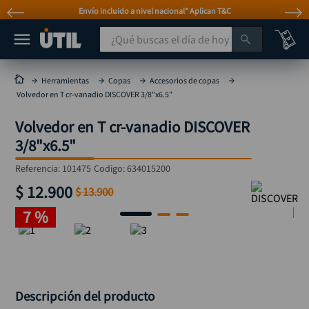
l nacional* Aplican T&C
Atención personal
¿Qué buscas el día de hoy?
TÉRMINOS MÁS BUSCADOS
Herramientas
Copas
Accesorios de copas
Volvedor en T cr-vanadio DISCOVER 3/8"x6.5"
taladro
1
.
Volvedor en T cr-vanadio DISCOVER
taladros pulidoras
2
.
3/8"x6.5"
compresor
3
.
Referencia
:
101475
Codigo:
634015200
broca
4
.
$
12
.
900
$
13
.
900
sierra circular
5
.
7 %
hidrolavadora
6
.
ruteadora
7
.
mototool
8
.
taladro inalámbrico
9
.
Descripción del producto