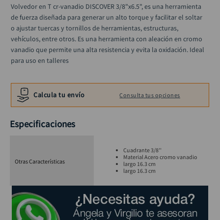
llave impacto
10
.
Volvedor en T cr-vanadio DISCOVER 3/8"x6.5", es una herramienta 
de fuerza diseñada para generar un alto torque y facilitar el soltar 
o ajustar tuercas y tornillos de herramientas, estructuras, 
vehículos, entre otros. Es una herramienta con aleación en cromo 
vanadio que permite una alta resistencia y evita la oxidación. Ideal 
para uso en talleres
Calcula tu envío
Consulta tus opciones
Especificaciones
Cuadrante 3/8''
Material Acero cromo vanadio
Otras Características
largo 16.3 cm
largo 16.3 cm