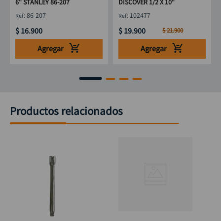
6" STANLEY 86-207
DISCOVER 1/2 X 10"
:
86-207
:
102477
$
16
.
900
$
19
.
900
$
21
.
900
Agregar
Agregar
Productos relacionados