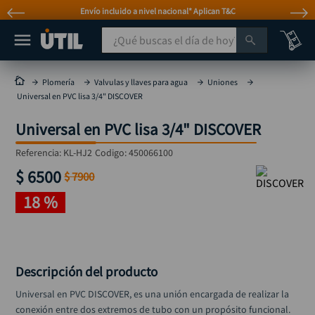
Envío incluido a nivel nacional* Aplican T&C
¿Qué buscas el día de hoy?
TÉRMINOS MÁS BUSCADOS
Plomería
Valvulas y llaves para agua
Uniones
Universal en PVC lisa 3/4" DISCOVER
taladro
1
.
Universal en PVC lisa 3/4" DISCOVER
taladros pulidoras
2
.
compresor
3
.
Referencia
:
KL-HJ2
Codigo:
450066100
$
6500
broca
$
7900
4
.
18 %
sierra circular
5
.
hidrolavadora
6
.
ruteadora
7
.
Descripción del producto
mototool
8
.
Universal en PVC DISCOVER, es una unión encargada de realizar la 
taladro inalámbrico
9
.
conexión entre dos extremos de tubo con un propósito funcional. 