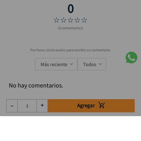
☆
☆
☆
☆
☆
(0 comentarios)
Más reciente
Todos
No hay comentarios.
Agregar
－
＋
Suscríbete a nuestro Newsletter
Se el primero en enterarte de nuestras ofertas, lanzamientos y