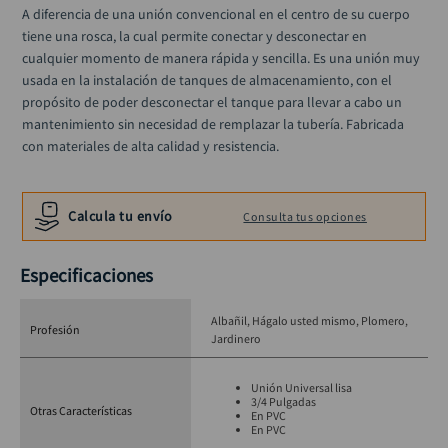
llave impacto
10
.
A diferencia de una unión convencional en el centro de su cuerpo 
tiene una rosca, la cual permite conectar y desconectar en 
cualquier momento de manera rápida y sencilla. Es una unión muy 
usada en la instalación de tanques de almacenamiento, con el 
propósito de poder desconectar el tanque para llevar a cabo un 
mantenimiento sin necesidad de remplazar la tubería. Fabricada 
con materiales de alta calidad y resistencia.
Calcula tu envío
Consulta tus opciones
Especificaciones
Albañil
Hágalo usted mismo
Plomero
Profesión
Jardinero
Unión Universal lisa
3/4 Pulgadas
Otras Características
En PVC
En PVC