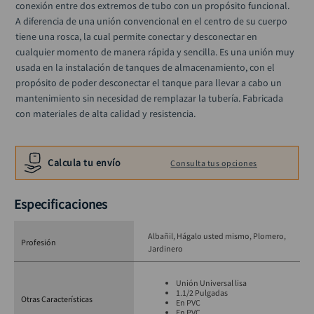
conexión entre dos extremos de tubo con un propósito funcional. 
black decker
10
.
A diferencia de una unión convencional en el centro de su cuerpo 
tiene una rosca, la cual permite conectar y desconectar en 
cualquier momento de manera rápida y sencilla. Es una unión muy 
usada en la instalación de tanques de almacenamiento, con el 
propósito de poder desconectar el tanque para llevar a cabo un 
mantenimiento sin necesidad de remplazar la tubería. Fabricada 
con materiales de alta calidad y resistencia.
Calcula tu envío
Consulta tus opciones
Especificaciones
Albañil
Hágalo usted mismo
Plomero
Profesión
Jardinero
Unión Universal lisa
1.1/2 Pulgadas
Otras Características
En PVC
En PVC