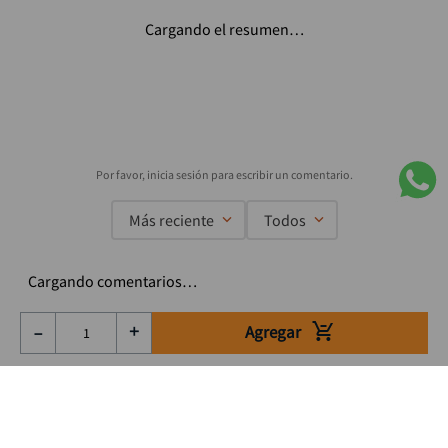
Cargando el resumen…
Más reciente
Todos
Cargando comentarios…
Agregar
－
＋
Suscríbete a nuestro Newsletter
Se el primero en enterarte de nuestras ofertas, lanzamientos y
consejos para tu trabajo