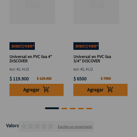
Universal en PVC lisa 4"
Universal en PVC lisa
DISCOVER
3/4" DISCOVER
:
KL-HJ5
:
KL-HJ2
$
119
.
900
$
6500
$
129
.
900
$
7900
Agregar
Agregar
☆
☆
☆
☆
☆
Valoraciones
Escribe un comentario