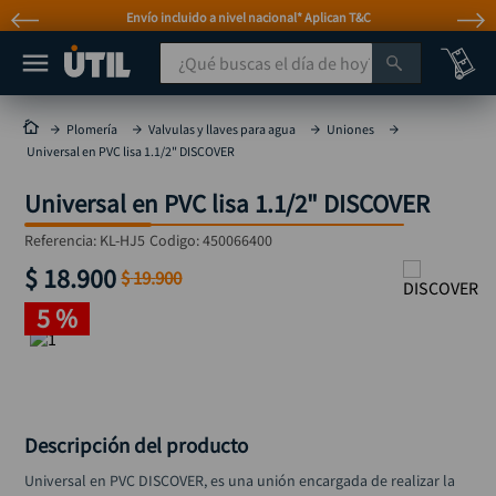
Envío incluido a nivel nacional* Aplican T&C
¿Qué buscas el día de hoy?
TÉRMINOS MÁS BUSCADOS
Plomería
Valvulas y llaves para agua
Uniones
Universal en PVC lisa 1.1/2" DISCOVER
taladro
1
.
Universal en PVC lisa 1.1/2" DISCOVER
taladros pulidoras
2
.
compresor
3
.
Referencia
:
KL-HJ5
Codigo:
450066400
$
18
.
900
llave
$
19
.
900
4
.
5 %
combo
5
.
ruteadora
6
.
broca
7
.
sierra circular
8
.
Descripción del producto
rueda
9
.
Universal en PVC DISCOVER, es una unión encargada de realizar la 