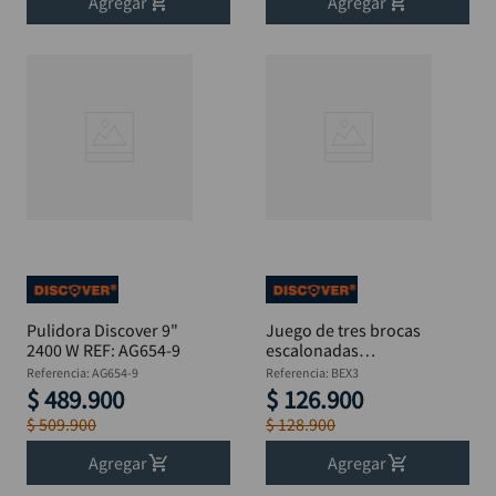
Agregar
Agregar
Pulidora Discover 9"
Juego de tres brocas
2400 W REF: AG654-9
escalonadas
DISCOVER
Referencia
:
AG654-9
Referencia
:
BEX3
$
489
.
900
$
126
.
900
$
509
.
900
$
128
.
900
Agregar
Agregar