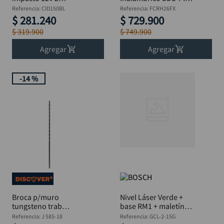
baterías 2Ah
20V 3.0J + 1 Batería
Referencia
:
CID150BL
Referencia
:
FCRH26FX
Brushless Estuche
4Ah Brushless
$
281
.
240
$
729
.
900
Discover
estuche Discover
$
319
.
900
$
749
.
900
Agregar
Agregar
-
14 %
Broca p/muro
Nivel Láser Verde +
tungsteno trab
base RM1 + maletín
pesado DISCOVER 1/8
BOSCH
Referencia
:
J 585-18
Referencia
:
GCL-2-15G