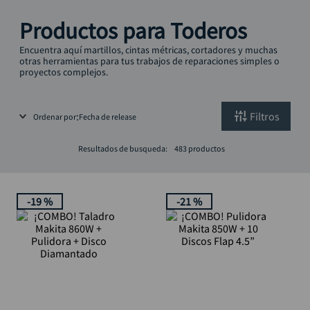
alicate
10
.
Productos para Toderos
Encuentra aquí martillos, cintas métricas, cortadores y muchas
otras herramientas para tus trabajos de reparaciones simples o
proyectos complejos.
Filtros
Ordenar por
Fecha de release
Resultados de busqueda:
483
productos
-
19 %
-
21 %