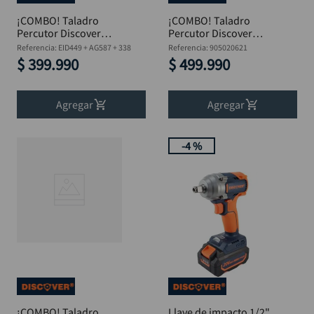
¡COMBO! Taladro
¡COMBO! Taladro
Percutor Discover
Percutor Discover
850W + Pulidora 900W
950W + Pulidora
Referencia
:
EID449 + AG587 + 338
Referencia
:
905020621
+ Kit 10 Brocas HSS
1050W + Kit 10 Brocas
$
399
.
990
$
499
.
990
HSS
Agregar
Agregar
-
4 %
¡COMBO! Taladro
Llave de impacto 1/2"