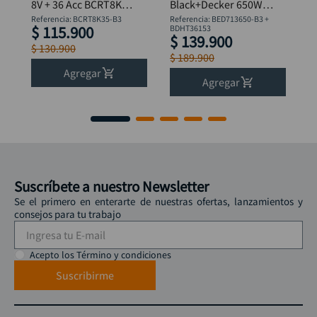
8V + 36 Acc BCRT8K35
Black+Decker 650W
B&D
BED713650-B3 +
Referencia
:
BCRT8K35-B3
Referencia
:
BED713650-B3 +
$
115
.
900
Flexómetro
BDHT36153
$
139
.
900
$
130
.
900
$
189
.
900
Agregar
Agregar
Suscríbete a nuestro Newsletter
Se el primero en enterarte de nuestras ofertas, lanzamientos y
consejos para tu trabajo
Acepto los Término y condiciones
Suscribirme