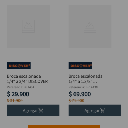
Broca escalonada
Broca escalonada
1/4" a 3/4" DISCOVER
1/4" a 1.3/8"
DISCOVER
Referencia
:
BE1434
Referencia
:
BE14138
$
29
.
900
$
69
.
900
$
31
.
900
$
71
.
900
Agregar
Agregar