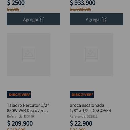
x 6"
$
2500
$
933
.
900
$
2900
$
1
.
003
.
900
Agregar
Agregar
Taladro Percutor 1/2"
Broca escalonada
850W VVR Discover
1/8" a 1/2" DISCOVER
EID449
Referencia
:
EID449
Referencia
:
BE1812
$
209
.
900
$
22
.
900
$
219
.
900
$
24
.
900