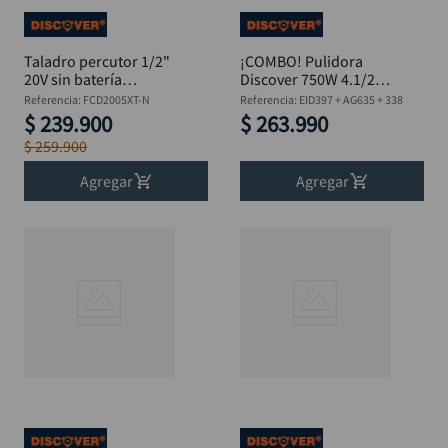
Taladro percutor 1/2"
¡COMBO! Pulidora
20V sin batería
Discover 750W 4.1/2”
DISCOVER
+ Taladro Percutor
Referencia
:
FCD2005XT-N
Referencia
:
EID397 + AG635 + 338
600W + Kit 10 de
$
239
.
900
$
263
.
990
Brocas HSS Obsequio
$
259
.
900
Agregar
Agregar