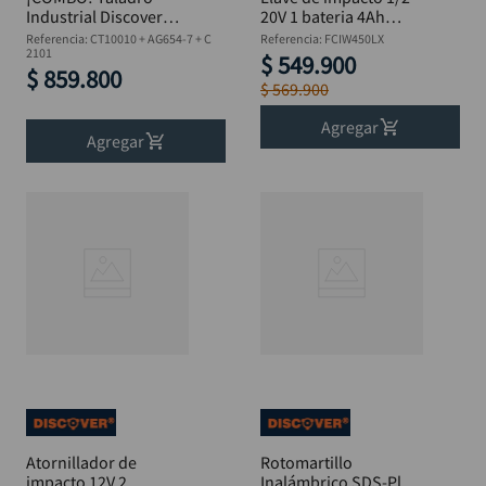
Industrial Discover
20V 1 bateria 4Ah
1050W + Pulidora
Brushless Estuche
Referencia
:
CT10010 + AG654-7 + C
Referencia
:
FCIW450LX
2400W + Juego 21
2101
Discover
$
549
.
900
$
859
.
800
Brocas HSS
$
569
.
900
Agregar
Agregar
Atornillador de
Rotomartillo
impacto 12V 2
Inalámbrico SDS-Plus