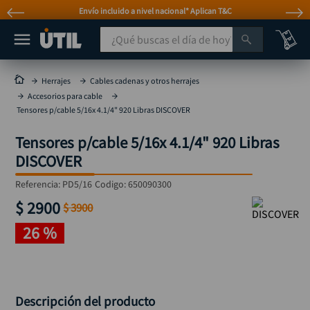
Envío incluido a nivel nacional* Aplican T&C
¿Qué buscas el día de hoy?
TÉRMINOS MÁS BUSCADOS
Herrajes
Cables cadenas y otros herrajes
Accesorios para cable
taladro
1
.
Tensores p/cable 5/16x 4.1/4" 920 Libras DISCOVER
taladros pulidoras
2
.
Tensores p/cable 5/16x 4.1/4" 920 Libras
compresor
3
.
DISCOVER
broca
4
.
Referencia
:
PD5/16
Codigo:
650090300
sierra circular
5
.
$
2900
$
3900
hidrolavadora
6
.
26 %
ruteadora
7
.
mototool
8
.
taladro inalámbrico
9
.
Descripción del producto