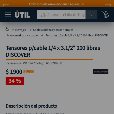
Envío incluido a nivel nacional* Aplican T&C
¿Qué buscas el día de hoy?
TÉRMINOS MÁS BUSCADOS
Herrajes
Cables cadenas y otros herrajes
Accesorios para cable
Tensores p/cable 1/4 x 3.1/2" 200 libras DISCOVER
taladro
1
.
taladros pulidoras
2
.
Tensores p/cable 1/4 x 3.1/2" 200 libras
DISCOVER
compresor
3
.
Referencia
llave
:
PD 1/4
Codigo:
650090200
4
.
$
1900
$
2900
combo
5
.
34 %
ruteadora
6
.
broca
7
.
sierra circular
8
.
Descripción del producto
rueda
9
.