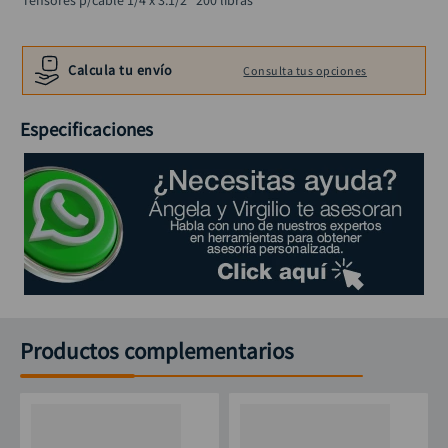
Tensores p/cable 1/4 x 3.1/2" 200 libras
black decker
10
.
Calcula tu envío
Consulta tus opciones
Especificaciones
Productos complementarios