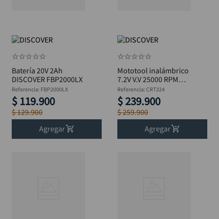
☆
☆
☆
☆
☆
☆
☆
☆
☆
☆
Batería 20V 2Ah
Mototool inalámbrico
DISCOVER FBP2000LX
7.2V V.V 25000 RPM
110 Acces DISCOVER
Referencia
:
FBP2000LX
Referencia
:
CRT324
CRT324
$
119
.
900
$
239
.
900
$
129
.
900
$
259
.
900
Agregar
Agregar