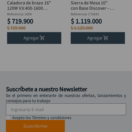
Caladora de brazo 16"
Sierra de Mesa 10”
120W V.V.400-1600
con Base Discover –
RPM DISCOVER 16DV
1600W 2.2 HP 45°
Referencia
:
16DV
Referencia
:
CT3642
CT3642
$
719
.
900
$
1
.
119
.
000
$
729
.
900
$
1
.
129
.
000
Agregar
Agregar
Suscríbete a nuestro Newsletter
Se el primero en enterarte de nuestras ofertas, lanzamientos y
consejos para tu trabajo
Acepto los Término y condiciones
Suscribirme