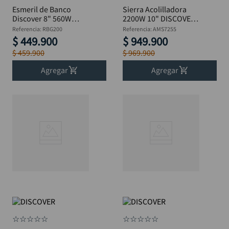
Esmeril de Banco
Sierra Acolilladora
Discover 8" 560W
2200W 10" DISCOVER
3,450 RPM - RBG200
AMS7255 – Con brazo
Referencia
:
RBG200
Referencia
:
AMS7255
corredizo y guía láser
$
449
.
900
$
949
.
900
$
459
.
900
$
969
.
900
Agregar
Agregar
☆
☆
☆
☆
☆
☆
☆
☆
☆
☆