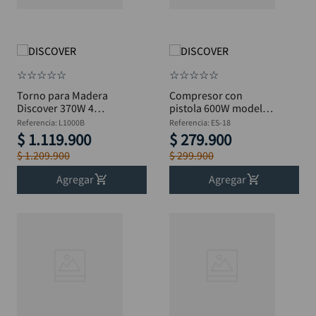
☆
☆
☆
☆
☆
☆
☆
☆
☆
☆
Torno para Madera
Compresor con
Discover 370W 4
pistola 600W modelo
Velocidades - L1000B
spray DISCOVER ES-18
Referencia
:
L1000B
Referencia
:
ES-18
$
1
.
119
.
900
$
279
.
900
$
1
.
209
.
900
$
299
.
900
Agregar
Agregar