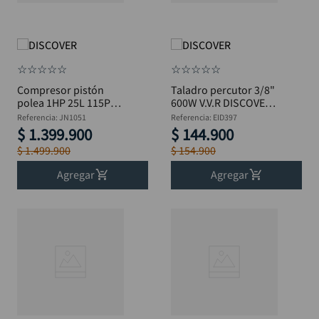
☆
☆
☆
☆
☆
☆
☆
☆
☆
☆
Compresor pistón
Taladro percutor 3/8"
polea 1HP 25L 115PSI
600W V.V.R DISCOVER
1.3CFM DISCOVER
EID397
Referencia
:
JN1051
Referencia
:
EID397
JN1051
$
1
.
399
.
900
$
144
.
900
$
1
.
499
.
900
$
154
.
900
Agregar
Agregar