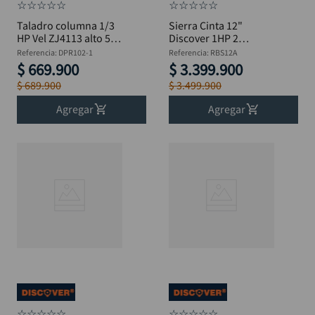
☆
☆
☆
☆
☆
☆
☆
☆
☆
☆
Taladro columna 1/3
Sierra Cinta 12"
HP Vel ZJ4113 alto 580
Discover 1HP 2
mm 1/2" DISCOVER
Velocidades - RBS12A
Referencia
:
DPR102-1
Referencia
:
RBS12A
$
669
.
900
$
3
.
399
.
900
$
689
.
900
$
3
.
499
.
900
Agregar
Agregar
☆
☆
☆
☆
☆
☆
☆
☆
☆
☆