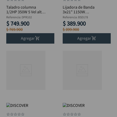
Taladro columna
Lijadora de Banda
1/2HP 350W 5 Vel alto
3x21" 1150W
580mm 1/2 DISCOVER
DISCOVER BSD178
Referencia
:
DPR102
Referencia
:
BSD178
DPR102
$
749
.
900
$
389
.
900
$
769
.
900
$
399
.
900
Agregar
Agregar
☆
☆
☆
☆
☆
☆
☆
☆
☆
☆