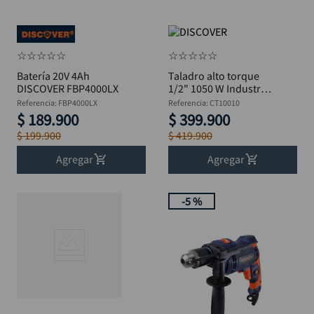
☆
☆
☆
☆
☆
☆
☆
☆
☆
☆
Batería 20V 4Ah
Taladro alto torque
DISCOVER FBP4000LX
1/2" 1050 W Industrial
Discover CT10010
Referencia
:
FBP4000LX
Referencia
:
CT10010
$
189
.
900
$
399
.
900
$
199
.
900
$
419
.
900
Agregar
Agregar
-
5 %