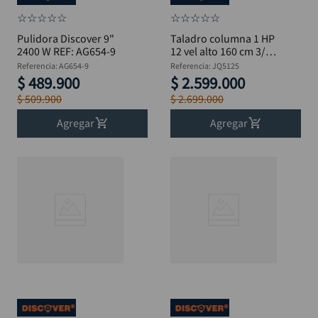
☆
☆
☆
☆
☆
☆
☆
☆
☆
☆
Pulidora Discover 9"
Taladro columna 1 HP
2400 W REF: AG654-9
12 vel alto 160 cm 3/4"
DISCOVER JQ5125
Referencia
:
AG654-9
Referencia
:
JQ5125
$
489
.
900
$
2
.
599
.
000
$
509
.
900
$
2
.
699
.
000
Agregar
Agregar