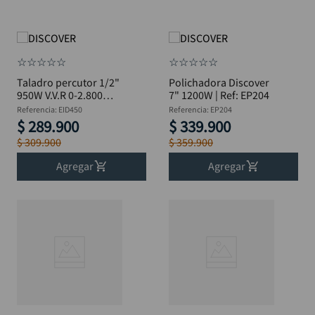
☆
☆
☆
☆
☆
☆
☆
☆
☆
☆
Taladro percutor 1/2"
Polichadora Discover
950W V.V.R 0-2.800
7" 1200W | Ref: EP204
DISCOVER EID450
Referencia
:
EID450
Referencia
:
EP204
$
289
.
900
$
339
.
900
$
309
.
900
$
359
.
900
Agregar
Agregar