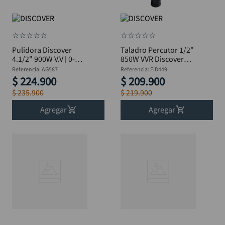
☆
☆
☆
☆
☆
☆
☆
☆
☆
☆
Pulidora Discover
Taladro Percutor 1/2"
4.1/2" 900W V.V | 0-
850W VVR Discover
11000 RPM AG587
EID449
Referencia
:
AG587
Referencia
:
EID449
$
224
.
900
$
209
.
900
$
235
.
900
$
219
.
900
Agregar
Agregar