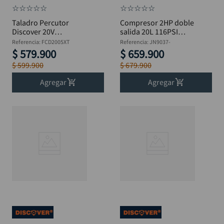
☆
☆
☆
☆
☆
☆
☆
☆
☆
☆
Taladro Percutor
Compresor 2HP doble
Discover 20V
salida 20L 116PSI
Inalámbrico Brushless
4.6CFM DISCOVER
Referencia
:
FCD2005XT
Referencia
:
JN9037-
+ 2 Baterías. 2Ah
JN9037-
$
579
.
900
$
659
.
900
$
599
.
900
$
679
.
900
Agregar
Agregar