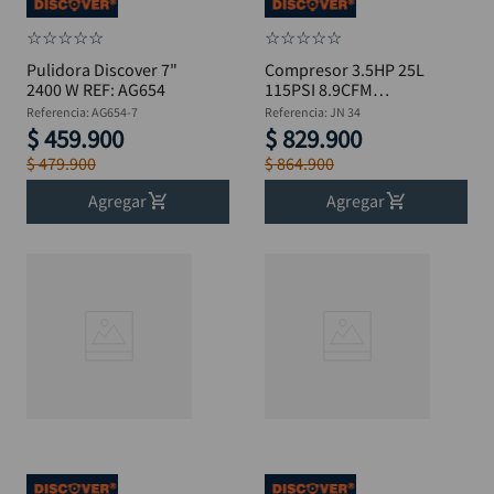
☆
☆
☆
☆
☆
☆
☆
☆
☆
☆
Pulidora Discover 7"
Compresor 3.5HP 25L
2400 W REF: AG654
115PSI 8.9CFM
DISCOVER JN 34
Referencia
:
AG654-7
Referencia
:
JN 34
$
459
.
900
$
829
.
900
$
479
.
900
$
864
.
900
Agregar
Agregar