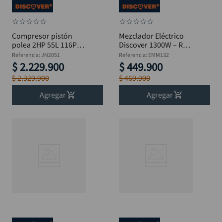
☆
☆
☆
☆
☆
☆
☆
☆
☆
☆
Compresor pistón
Mezclador Eléctrico
polea 2HP 55L 116PSI
Discover 1300W – REF:
4.3CFM DISCOVER
EMM132
Referencia
:
JN2051
Referencia
:
EMM132
JN2051
$
2
.
229
.
900
$
449
.
900
$
2
.
329
.
900
$
469
.
900
Agregar
Agregar