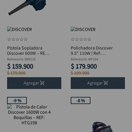
ruteadora
10
.
☆
☆
☆
☆
☆
☆
☆
☆
☆
☆
Pistola Sopladora
Polichadora Discover
Discover 600W – REF:
9.5" 110W | Ref:
EBR129
WP104
Referencia
:
EBR129
Referencia
:
WP104
$
159
.
900
$
179
.
900
$
179
.
900
$
199
.
900
Agregar
Agregar
-
9 %
-
8 %