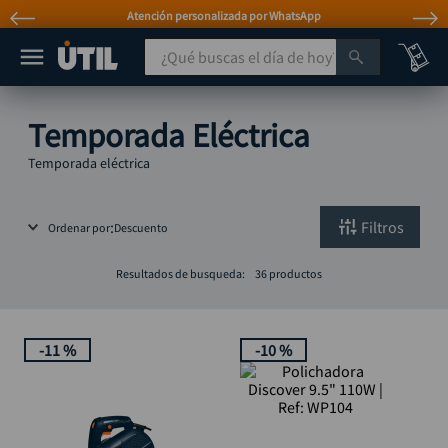
Atención personalizada por WhatsApp
¿Qué buscas el día de hoy?
TÉRMINOS MÁS BUSCADOS
Temporada Eléctrica
taladro
1
.
Temporada eléctrica
taladros pulidoras
2
.
compresor
3
.
Filtros
Ordenar por
Descuento
sierra circular
4
.
Resultados de busqueda:
36
productos
mototool
5
.
broca
6
.
-
11 %
-
10 %
llave impacto
7
.
hidrolavadora
8
.
rodachina
9
.