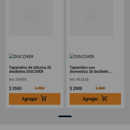
Tapaoidos de silicona 25
Tapaoidos uso
decibeles DISCOVER
domestico 30 decibeles
DISCOVER
:
GA005
:
451518
$
3500
$
2900
$
3900
$
3500
Agregar
Agregar