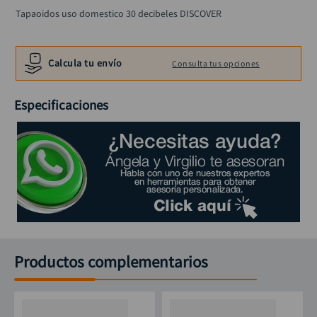
black decker
10
.
Tapaoidos uso domestico 30 decibeles DISCOVER
Calcula tu envío
Consulta tus opciones
Especificaciones
Productos complementarios