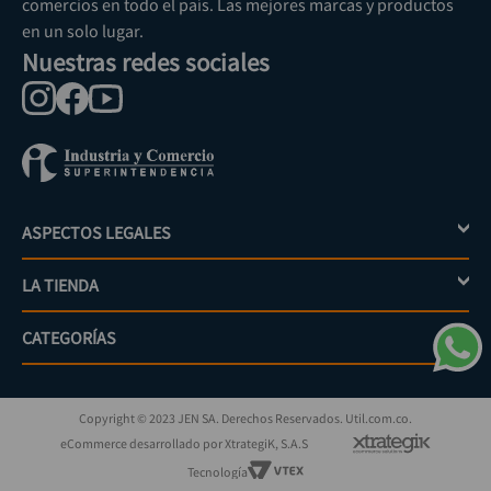
comercios en todo el país. Las mejores marcas y productos
en un solo lugar.
Nuestras redes sociales
ASPECTOS LEGALES
+
LA TIENDA
+
Política de tratamiento de datos personales
Aviso de privacidad
CATEGORÍAS
+
Mi cuenta
Términos y condiciones
Escríbenos
Políticas de distribución y despacho
Jardinería
PQRs
Políticas de devolución
Copyright © 2023 JEN SA. Derechos Reservados. Util.com.co.
Eléctricos
¿Cómo comprar?
Políticas de garantías y devoluciones
eCommerce desarrollado por XtrategiK, S.A.S
Iluminación
Superintendencia de industria y comercio
Tecnología
Herramientas