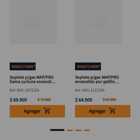
Soplete p/gas MAP/PRO
Soplete p/gas MAP/PRO
llama cyclone encendido
encendido por gatillo
por gatillo DISCOVER
DISCOVER
:
AX1-107CGA
:
AX1-111CGA
$
69
.
900
$
64
.
900
$
73
.
900
$
67
.
900
Agregar
Agregar