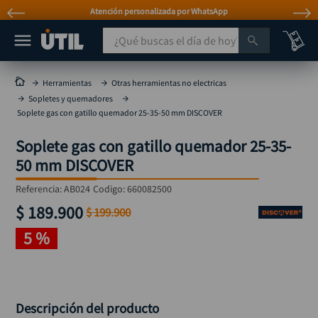
Atención personalizada por WhatsApp
¿Qué buscas el día de hoy?
TÉRMINOS MÁS BUSCADOS
Herramientas
Otras herramientas no electricas
Sopletes y quemadores
taladro
1
.
Soplete gas con gatillo quemador 25-35-50 mm DISCOVER
taladros pulidoras
2
.
Soplete gas con gatillo quemador 25-35-
compresor
3
.
50 mm DISCOVER
sierra circular
4
.
Referencia
:
AB024
Codigo:
660082500
ruteadora
5
.
$
189
.
900
$
199
.
900
broca
6
.
5 %
hidrolavadora
7
.
rueda
8
.
taladro inalámbrico
9
.
Descripción del producto