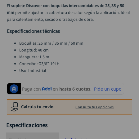
alicate
10
.
El 
soplete Discover con boquillas intercambiables de 25, 35 y 50 
mm
 permite ajustar la cobertura de calor según la aplicación. Ideal 
para calentamiento, secado o trabajos de obra.
Especificaciones técnicas
Boquillas: 25 mm / 35 mm / 50 mm
Longitud: 40 cm
Manguera: 1.5 m
Conexión: G3/8”-19LH
Uso: Industrial
Calcula tu envío
Consulta tus opciones
Especificaciones