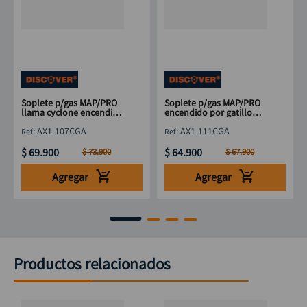
Soplete p/gas MAP/PRO
Soplete p/gas MAP/PRO
llama cyclone encendido
encendido por gatillo
por gatillo DISCOVER
DISCOVER
:
AX1-107CGA
:
AX1-111CGA
$
69
.
900
$
64
.
900
$
73
.
900
$
67
.
900
Agregar
Agregar
Productos relacionados