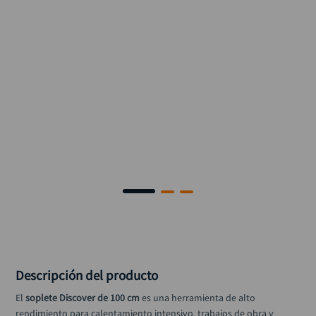
llave impacto
10
.
Descripción del producto
El 
soplete Discover de 100 cm
 es una herramienta de alto 
rendimiento para calentamiento intensivo, trabajos de obra y 