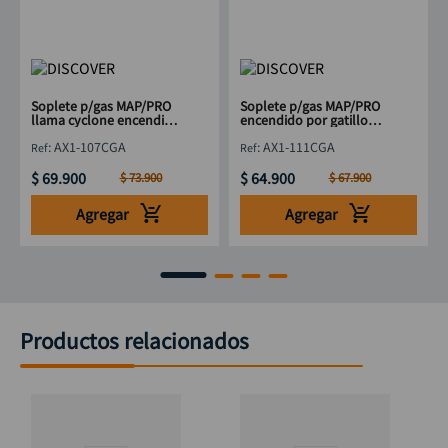
Soplete p/gas MAP/PRO
Soplete p/gas MAP/PRO
llama cyclone encendido
encendido por gatillo
por gatillo DISCOVER
DISCOVER
:
AX1-107CGA
:
AX1-111CGA
$
69
.
900
$
64
.
900
$
73
.
900
$
67
.
900
Agregar
Agregar
Productos relacionados