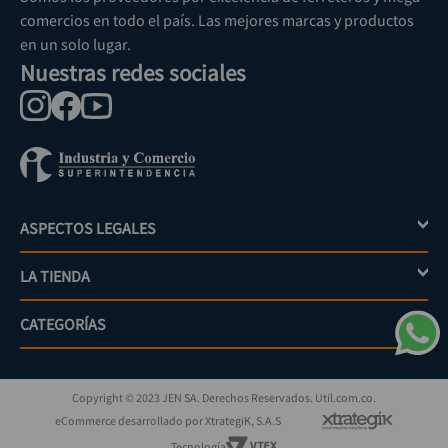
comercios en todo el país. Las mejores marcas y productos
en un solo lugar.
Nuestras redes sociales
ASPECTOS LEGALES
+
LA TIENDA
+
Política de tratamiento de datos personales
Aviso de privacidad
CATEGORÍAS
+
Mi cuenta
Términos y condiciones
Escríbenos
Políticas de distribución y despacho
Jardinería
PQRs
Políticas de devolución
Copyright © 2023 JEN SA. Derechos Reservados. Util.com.co.
Eléctricos
¿Cómo comprar?
Políticas de garantías y devoluciones
eCommerce desarrollado por XtrategiK, S.A.S
Iluminación
Superintendencia de industria y comercio
Tecnología