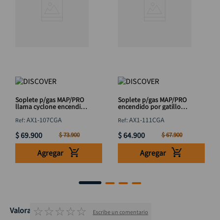
Soplete p/gas MAP/PRO
Soplete p/gas MAP/PRO
llama cyclone encendido
encendido por gatillo
por gatillo DISCOVER
DISCOVER
:
AX1-107CGA
:
AX1-111CGA
$
69
.
900
$
64
.
900
$
73
.
900
$
67
.
900
Agregar
Agregar
☆
☆
☆
☆
☆
Valoraciones
Escribe un comentario