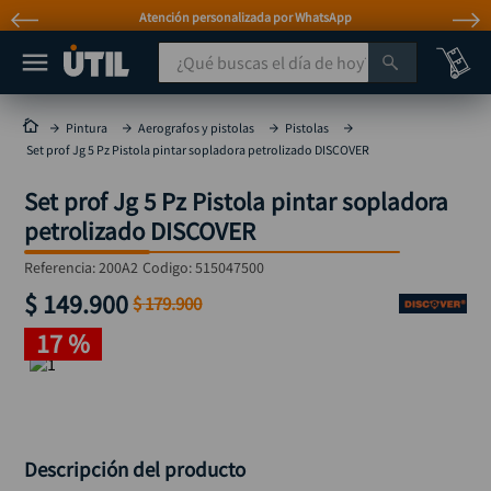
Atención personalizada por WhatsApp
¿Qué buscas el día de hoy?
TÉRMINOS MÁS BUSCADOS
Pintura
Aerografos y pistolas
Pistolas
Set prof Jg 5 Pz Pistola pintar sopladora petrolizado DISCOVER
taladro
1
.
Set prof Jg 5 Pz Pistola pintar sopladora
taladros pulidoras
2
.
petrolizado DISCOVER
compresor
3
.
Referencia
:
200A2
Codigo:
515047500
llave
4
.
$
149
.
900
$
179
.
900
sierra circular
5
.
17 %
ruteadora
6
.
broca
7
.
hidrolavadora
8
.
rueda
Descripción del producto
9
.