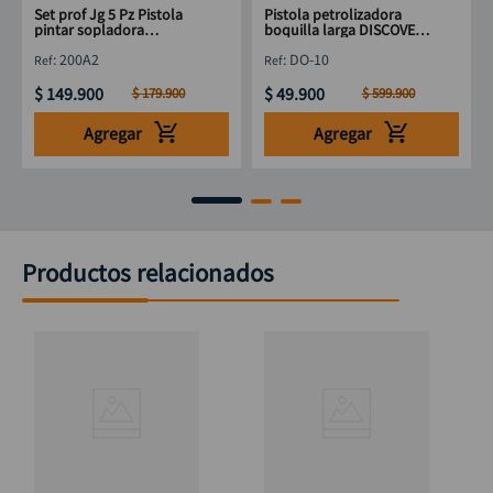
Set prof Jg 5 Pz Pistola
Pistola petrolizadora
pintar sopladora
boquilla larga DISCOVER
petrolizado DISCOVER
950 cc
:
200A2
:
DO-10
$
149
.
900
$
49
.
900
$
179
.
900
$
599
.
900
Agregar
Agregar
Productos relacionados