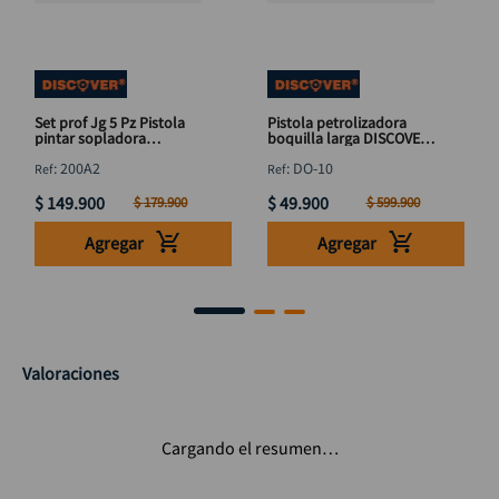
Set prof Jg 5 Pz Pistola
Pistola petrolizadora
pintar sopladora
boquilla larga DISCOVER
petrolizado DISCOVER
950 cc
:
200A2
:
DO-10
$
149
.
900
$
49
.
900
$
179
.
900
$
599
.
900
Agregar
Agregar
Valoraciones
Cargando el resumen…