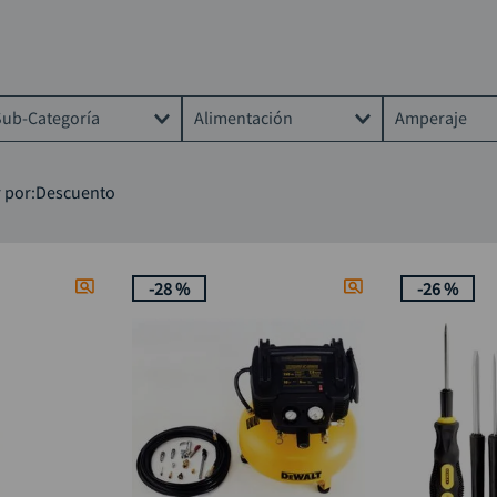
rueda
9
.
alicate
10
.
Sub-Categoría
Alimentación
Amperaje
Polichadoras
Eléctrica
2Ah
 por
Descuento
Llaves Mixtas
Batería
Ratchets
Batería de litio
-
28 %
-
26 %
as
Otras llaves
Batería recargable
Llaves de Expansion
Inalámbrica
Herramienta Automotriz
Neumática
Destornilladores
Atornilladores
Taladros electricos