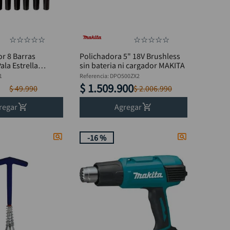
☆
☆
☆
☆
☆
☆
☆
☆
☆
☆
or 8 Barras
Polichadora 5" 18V Brushless
ala Estrella
sin bateria ni cargador MAKITA
511
1
Referencia
:
DPO500ZX2
$
1
.
509
.
900
$
49
.
990
$
2
.
006
.
990
regar
Agregar
-
16 %