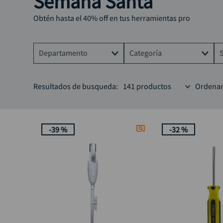
Semana Santa
Obtén hasta el 40% off en tus herramientas pro
Departamento
Categoría
Herramientas
Llaves
Resultados de busqueda:
141
productos
Ordenar
Herramienta electrica
Copas
Automotriz
Taladros
-
39 %
-
32 %
Pintura
Otras herramientas eléctric
Eléctricos
Herramientas Automotrices
Destornilladores
Alicates
Accesorios automóviles
Aspiradoras