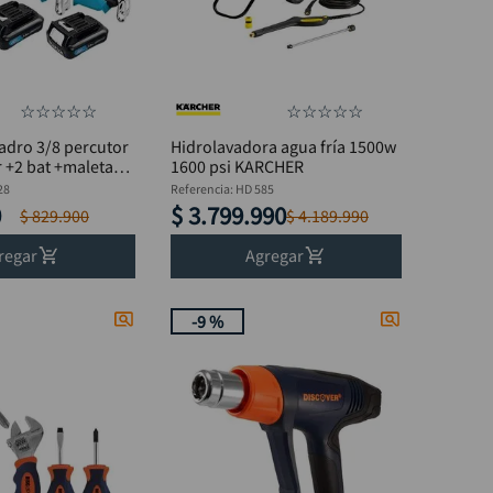
☆
☆
☆
☆
☆
☆
☆
☆
☆
☆
adro 3/8 percutor
Hidrolavadora agua fría 1500w
r +2 bat +maleta
1600 psi KARCHER
228
28
Referencia
:
HD 585
0
$
3
.
799
.
990
$
829
.
900
$
4
.
189
.
990
regar
Agregar
-
9 %