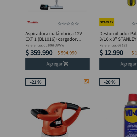
Hidrolavadoras y limpiador
☆
☆
☆
☆
☆
☆
Aspiradora inalámbrica 12V
Destornillador Pal
CXT 1 (BL1016)+cargador
3/16 x 3" STANLEY
MAKITA
Referencia
:
CL106FDWYW
Referencia
:
66 183
$
359
.
990
$
12
.
990
$
594
.
990
$
Agregar
Agregar
-
21 %
-
20 %