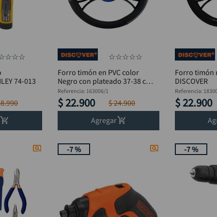
☆
☆
☆
☆
☆
☆
☆
☆
☆
o
Forro timón en PVC color
Forro timón 
tas, STANLEY 74-013
Negro con plateado 37-38 cm
DISCOVER
DISCOVER
Referencia
:
163006/1
Referencia
:
1830
$
22
.
900
$
22
.
900
48
.
990
$
24
.
900
Agregar
Ag
-
7 %
-
7 %