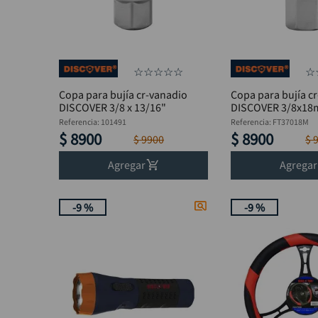
☆
☆
☆
☆
☆
☆
Copa para bujía cr-vanadio
Copa para bujía c
DISCOVER 3/8 x 13/16"
DISCOVER 3/8x1
Referencia
:
101491
Referencia
:
FT37018M
$
8900
$
8900
$
9900
$
Agregar
Agregar
-
9 %
-
9 %