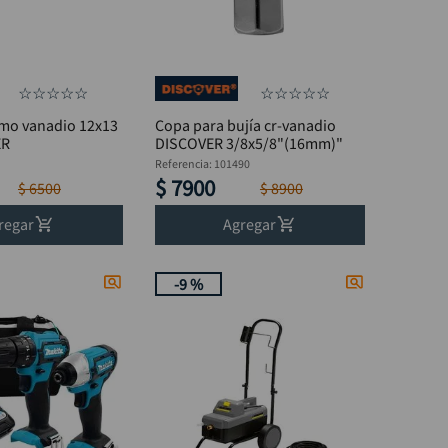
☆
☆
☆
☆
☆
☆
☆
☆
☆
☆
romo vanadio 12x13
Copa para bujía cr-vanadio
ER
DISCOVER 3/8x5/8"(16mm)"
Referencia
:
101490
$
7900
$
6500
$
8900
regar
Agregar
-
9 %