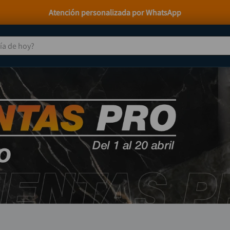
Atención personalizada por WhatsApp
 de hoy?
TÉRMINOS MÁS BUSCADOS
taladro
1
.
taladros pulidoras
2
.
compresor
3
.
llave
4
.
sierra circular
5
.
ruteadora
6
.
broca
7
.
hidrolavadora
8
.