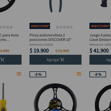
☆
☆
☆
☆
☆
☆
☆
☆
☆
C para Auto
Pinza automovilista 2
Juego 4 piez
8cms
posiciones DISCOVER 10"
Llave Destorn
Phillips
Referencia
:
918250
Referencia
:
JN63
$
19
.
900
$
41
.
900
21
.
900
$
21
.
900
Agregar
Ag
-
8 %
-
8 %