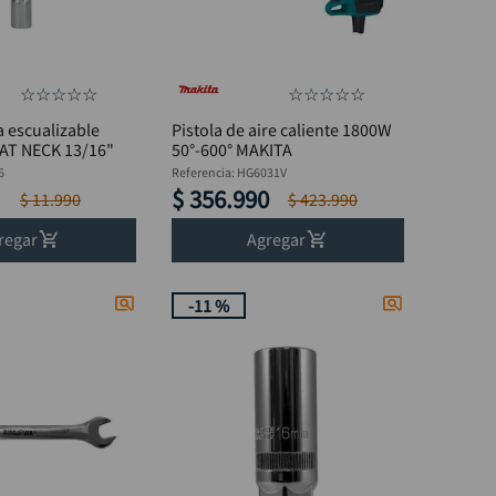
☆
☆
☆
☆
☆
☆
☆
☆
☆
☆
a escualizable
Pistola de aire caliente 1800W
EAT NECK 13/16"
50°-600° MAKITA
6
Referencia
:
HG6031V
$
356
.
990
$
11
.
990
$
423
.
990
regar
Agregar
-
11 %