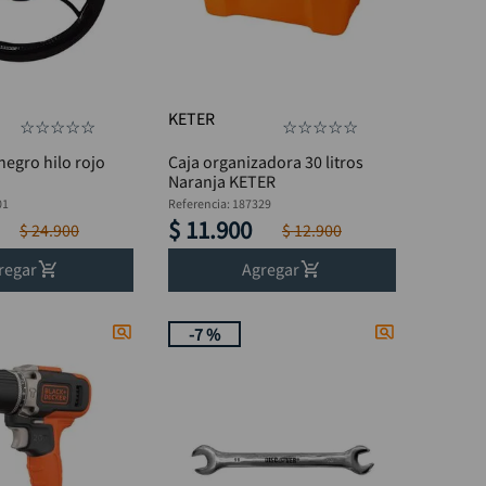
KETER
☆
☆
☆
☆
☆
☆
☆
☆
☆
☆
negro hilo rojo
Caja organizadora 30 litros
Naranja KETER
01
Referencia
:
187329
$
11
.
900
$
24
.
900
$
12
.
900
regar
Agregar
-
7 %