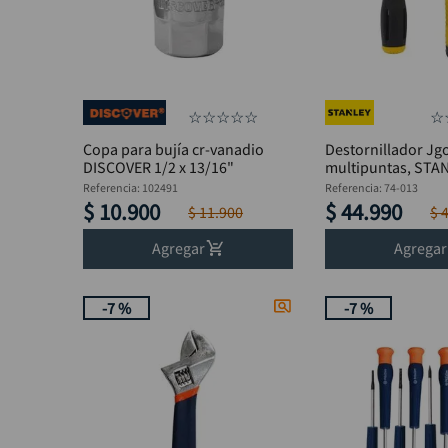
☆
☆
☆
☆
☆
☆
Copa para bujía cr-vanadio
Destornillador Jg
DISCOVER 1/2 x 13/16"
multipun
Referencia
:
102491
Referencia
:
74-013
$
10
.
900
$
44
.
990
$
11
.
900
$
Agregar
Agregar
-
7 %
-
7 %