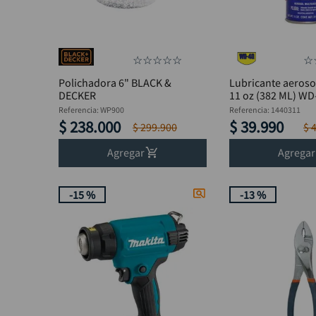
☆
☆
☆
☆
☆
☆
Polichadora 6" BLACK &
Lubricante aeroso
DECKER
11 oz (382 ML) WD
Referencia
:
WP900
Referencia
:
1440311
$
238
.
000
$
39
.
990
$
299
.
900
$
Agregar
Agregar
-
15 %
-
13 %