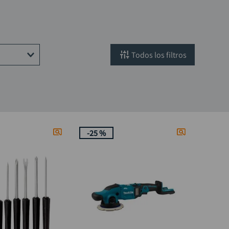
filtros
-
25 %