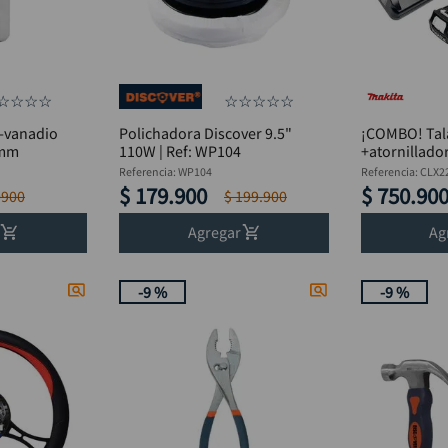
☆
☆
☆
☆
☆
☆
☆
☆
☆
r-vanadio
Polichadora Discover 9.5"
¡COMBO! Tal
8mm
110W | Ref: WP104
+atornillado
MAKITA CLX
Referencia
:
WP104
Referencia
:
CLX2
$
179
.
900
$
750
.
90
9900
$
199
.
900
Agregar
Ag
-
9 %
-
9 %