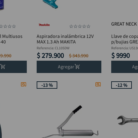
GREAT NECK
☆
☆
☆
☆
☆
☆
☆
☆
☆
l Multiusos
Aspiradora inalámbrica 12V
Llave de cop
-40
MAX 1.3 Ah MAKITA
p/bujias GR
Referencia
:
CL105DW
Referencia
:
US13
$
279
.
900
$
9990
49
.
990
$
343
.
990
Agregar
Ag
-
13 %
-
12 %