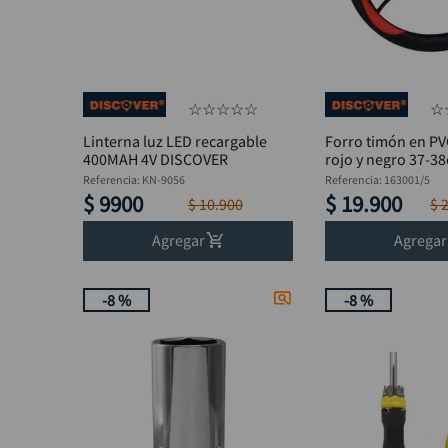
☆
☆
☆
☆
☆
☆
Linterna luz LED recargable
Forro timón en PV
400MAH 4V DISCOVER
rojo y negro 37-3
DISCOVER
Referencia
:
KN-9056
Referencia
:
163001/5
$
9900
$
19
.
900
$
10
.
900
$
Agregar
Agregar
-
8 %
-
8 %