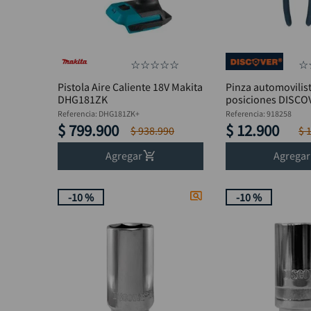
☆
☆
☆
☆
☆
☆
Pistola Aire Caliente 18V Makita
Pinza automovilist
DHG181ZK
posiciones DISCO
Referencia
:
DHG181ZK+
Referencia
:
918258
$
799
.
900
$
12
.
900
$
938
.
990
$
Agregar
Agregar
-
10 %
-
10 %