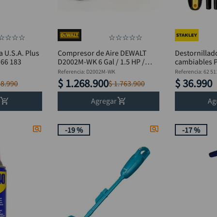
es
Sets de destornilladores
☆
☆
☆
☆
☆
☆
☆
☆
☆
a U.S.A. Plus
Compresor de Aire DEWALT
Destornillad
 66 183
D2002M-WK 6 Gal / 1.5 HP /
cambiables P
120V
STANLEY 62 
Referencia
:
D2002M-WK
Referencia
:
62 51
$
1
.
268
.
900
$
36
.
990
18
.
990
$
1
.
763
.
900
Agregar
Ag
-
19 %
-
17 %