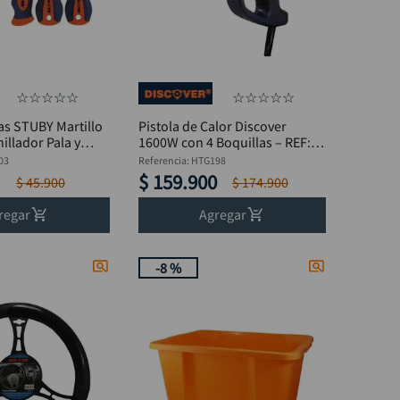
☆
☆
☆
☆
☆
☆
☆
☆
☆
☆
as STUBY Martillo
Pistola de Calor Discover
illador Pala y
1600W con 4 Boquillas – REF:
 DISCOVER
HTG198
03
Referencia
:
HTG198
$
159
.
900
$
45
.
900
$
174
.
900
regar
Agregar
-
8 %