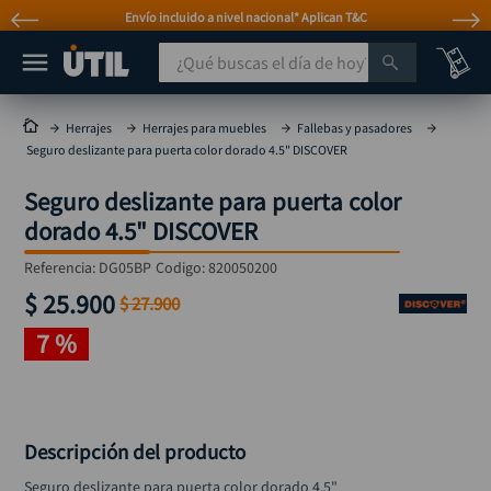
Envío incluido a nivel nacional* Aplican T&C
¿Qué buscas el día de hoy?
TÉRMINOS MÁS BUSCADOS
Herrajes
Herrajes para muebles
Fallebas y pasadores
Seguro deslizante para puerta color dorado 4.5" DISCOVER
taladro
1
.
Seguro deslizante para puerta color
taladros pulidoras
2
.
dorado 4.5" DISCOVER
compresor
3
.
Referencia
:
DG05BP
Codigo:
820050200
llave
4
.
$
25
.
900
$
27
.
900
sierra circular
5
.
7 %
ruteadora
6
.
broca
7
.
hidrolavadora
8
.
Descripción del producto
rueda
9
.
Seguro deslizante para puerta color dorado 4.5"