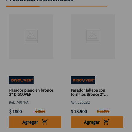
Pasador plano en bronce
Pasador falleba con
2" DISCOVER
tornillos Bronce 2"
DISCOVER
:
7407PA
:
J20232
$
1800
$
18
.
900
$
2100
$
20
.
900
Agregar
Agregar