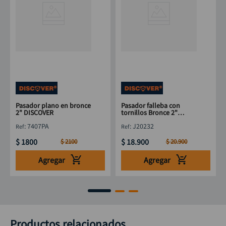
Pasador plano en bronce
Pasador falleba con
2" DISCOVER
tornillos Bronce 2"
DISCOVER
:
7407PA
:
J20232
$
1800
$
18
.
900
$
2100
$
20
.
900
Agregar
Agregar
Productos relacionados