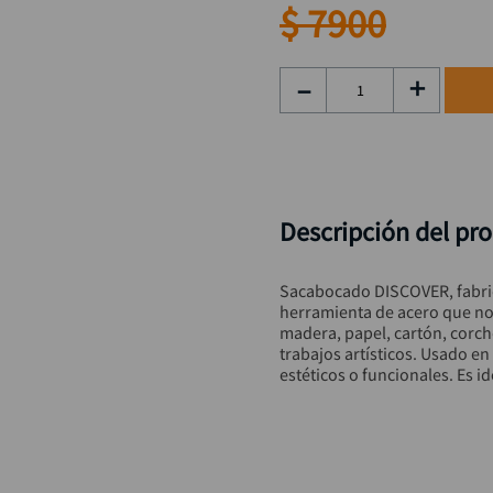
rueda
9
.
$
7900
alicate
10
.
－
＋
Descripción del pr
Sacabocado DISCOVER, fabrica
herramienta de acero que nos
madera, papel, cartón, corch
trabajos artísticos. Usado en 
estéticos o funcionales. Es id