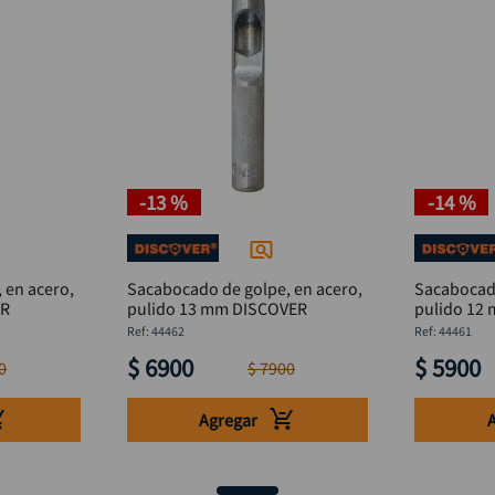
-
13 %
-
14 %
 en acero,
Sacabocado de golpe, en acero,
Sacabocado
VER
pulido 13 mm DISCOVER
:
44462
:
44461
$
6900
$
5900
0
$
7900
Agregar