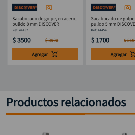
Sacabocado de golpe, en acero,
Sacabocado de golpe,
pulido 8 mm DISCOVER
pulido 5 mm DISCO
:
44457
:
44454
$
3500
$
1700
$
3900
$
210
Agregar
Agregar
Productos relacionados