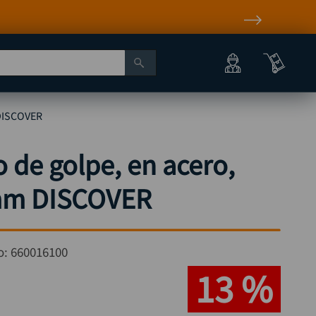
 DISCOVER
de golpe, en acero,
 mm DISCOVER
o:
660016100
13 %