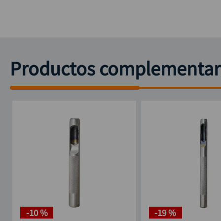
Productos complementar
-
10 %
-
19 %