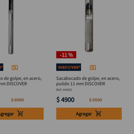
-
11 %
 de golpe, en acero,
Sacabocado de golpe, en acero,
pulido 12 mm DISCOVER
pulido 11 mm DISCOVER
:
44460
$
4900
$
6900
$
5500
Agregar
Agregar