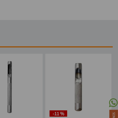
-
11 %