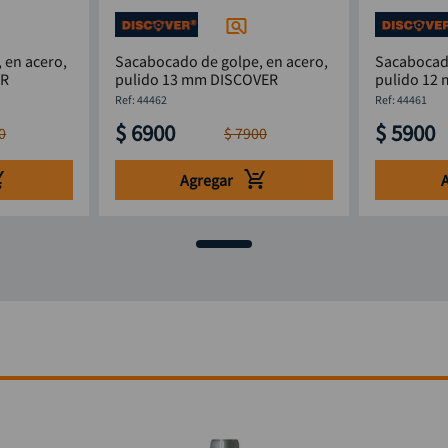
 en acero,
Sacabocado de golpe, en acero,
Sacabocado
VER
pulido 13 mm DISCOVER
:
44462
:
44461
$
6900
$
5900
0
$
7900
Agregar