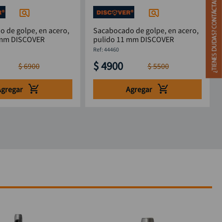
 de golpe, en acero,
Sacabocado de golpe, en acero,
pulido 12 mm DISCOVER
pulido 11 mm DISCOVER
:
44460
$
4900
$
6900
$
5500
Agregar
Agregar