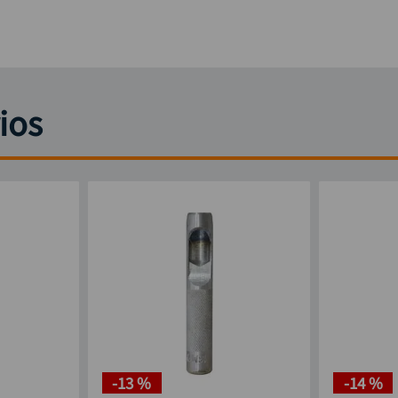
ios
-
13 %
-
14 %