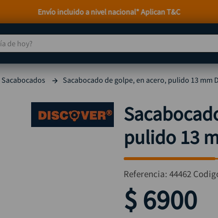
Envío incluido a nivel nacional* Aplican T&C
 de hoy?
TÉRMINOS MÁS BUSCADOS
Sacabocados
Sacabocado de golpe, en acero, pulido 13 mm
taladro
1
.
taladros pulidoras
2
.
Sacabocado 
compresor
3
.
pulido 13
llave
4
.
sierra circular
5
.
ruteadora
6
.
Referencia
:
44462
Codig
broca
7
.
$
6900
hidrolavadora
8
.