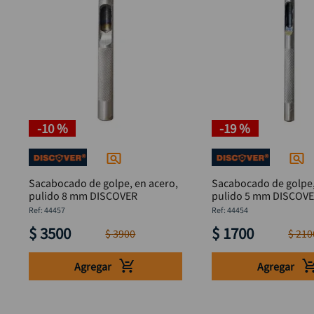
-
10 %
-
19 %
Sacabocado de golpe, en acero,
Sacabocado de golpe,
pulido 8 mm DISCOVER
pulido 5 mm DISCO
:
44457
:
44454
$
3500
$
1700
$
3900
$
210
Agregar
Agregar