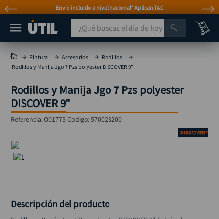
Envío incluido a nivel nacional* Aplican T&C
¿Qué buscas el día de hoy?
TÉRMINOS MÁS BUSCADOS
Pintura
Accesorios
Rodillos
Rodillos y Manija Jgo 7 Pzs polyester DISCOVER 9"
taladro
1
.
Rodillos y Manija Jgo 7 Pzs polyester
taladros pulidoras
2
.
DISCOVER 9"
compresor
3
.
Referencia
:
O01775
Codigo:
570023200
llave
4
.
sierra circular
5
.
ruteadora
6
.
broca
7
.
hidrolavadora
8
.
Descripción del producto
rueda
9
.