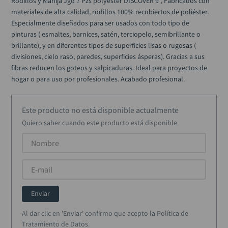
Rodillos y Manija Jgo 7 Pzs polyester DISCOVER 9", Fabricados con 
alicate
10
.
materiales de alta calidad, rodillos 100% recubiertos de poliéster. 
Especialmente diseñados para ser usados con todo tipo de 
pinturas ( esmaltes, barnices, satén, terciopelo, semibrillante o 
brillante), y en diferentes tipos de superficies lisas o rugosas ( 
divisiones, cielo raso, paredes, superficies ásperas). Gracias a sus 
fibras reducen los goteos y salpicaduras. Ideal para proyectos de 
hogar o para uso por profesionales. Acabado profesional.
Este producto no está disponible actualmente
Quiero saber cuando este producto está disponible
Enviar
Al dar clic en 'Enviar' confirmo que acepto la Política de
Tratamiento de Datos.