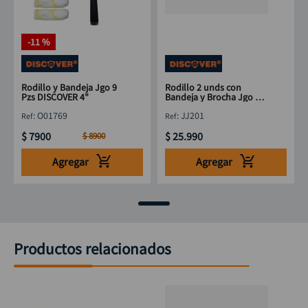
-
11 %
Rodillo y Bandeja Jgo 9
Rodillo 2 unds con
Pzs DISCOVER 4"
Bandeja y Brocha Jgo 4
Pzs 9" DISCOVER
:
O01769
:
JJ201
$
7900
$
25
.
990
$
8900
Agregar
Agregar
Productos relacionados