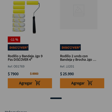
-
11 %
Rodillo y Bandeja Jgo 9
Rodillo 2 unds con
Pzs DISCOVER 4"
Bandeja y Brocha Jgo 4
Pzs 9" DISCOVER
:
O01769
:
JJ201
$
7900
$
25
.
990
$
8900
Agregar
Agregar