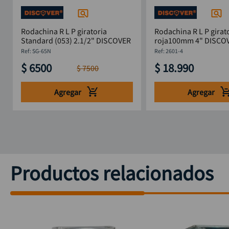
Rodachina R L P giratoria
Rodachina R L P girat
Standard (053) 2.1/2" DISCOVER
roja100mm 4" D
:
SG-65N
:
2601-4
$
6500
$
18
.
990
$
7500
Agregar
Agregar
Productos relacionados