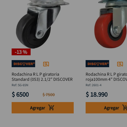
-
13 %
Rodachina R L P giratoria
Rodachina R L P girat
Standard (053) 2.1/2" DISCOVER
roja100mm 4" D
:
SG-65N
:
2601-4
$
6500
$
18
.
990
$
7500
Agregar
Agregar