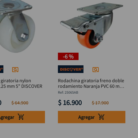
-
6 %
giratoria nylon
Rodachina giratoria freno doble
industrial 125 mm 5" DISCOVER
rodamiento Naranja PVC 60 mm
DISCOVER
:
25065AB
0
$
16
.
900
$
64
.
900
$
17
.
900
Agregar
Agregar