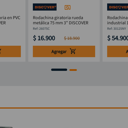
oria en PVC
Rodachina giratoria rueda
Rodachina 
ISCOVER
metálica 75 mm 3" DISCOVER
:
26075C
:
30125NY
$
16
.
900
$
54
.
90
$
18
.
900
Agregar