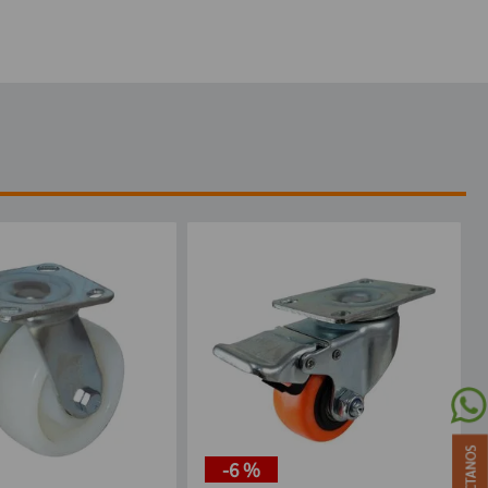
-
6 %