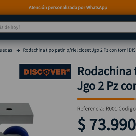
Paga a Crédito con Addi y Sistecrédito
 de hoy?
TÉRMINOS MÁS BUSCADOS
ruedas
Rodachina tipo patin p/riel closet Jgo 2 Pz con torni D
taladro
1
.
taladros pulidoras
2
.
Rodachina t
compresor
3
.
Jgo 2 Pz co
broca
4
.
sierra circular
5
.
hidrolavadora
6
.
Referencia
:
R001
Codigo
ruteadora
7
.
$
73
.
990
mototool
8
.