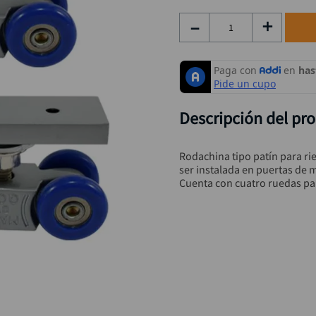
taladro inalámbrico
9
.
－
＋
rodachina
10
.
Descripción del pr
Rodachina tipo patín para rie
ser instalada en puertas de 
Cuenta con cuatro ruedas pa