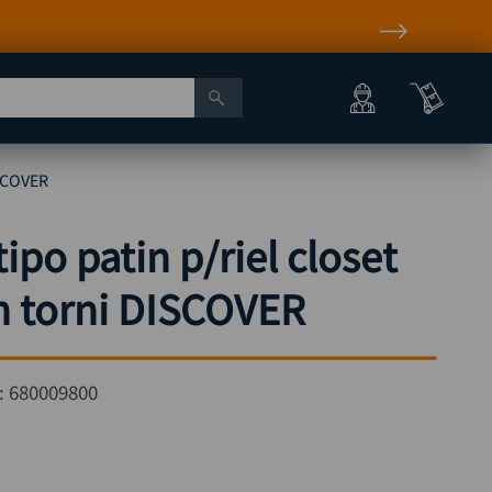
ISCOVER
ipo patin p/riel closet
n torni DISCOVER
:
680009800