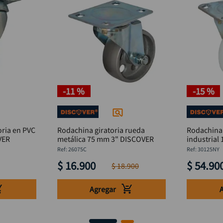
-
11 %
-
15 %
oria en PVC
Rodachina giratoria rueda
Rodachina 
ISCOVER
metálica 75 mm 3" DISCOVER
:
26075C
:
30125NY
$
16
.
900
$
54
.
90
$
18
.
900
Agregar