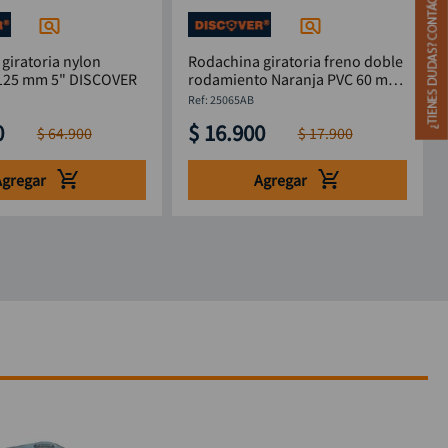
giratoria nylon
Rodachina giratoria freno doble
industrial 125 mm 5" DISCOVER
rodamiento Naranja PVC 60 mm
DISCOVER
:
25065AB
0
$
16
.
900
$
64
.
900
$
17
.
900
Agregar
Agregar