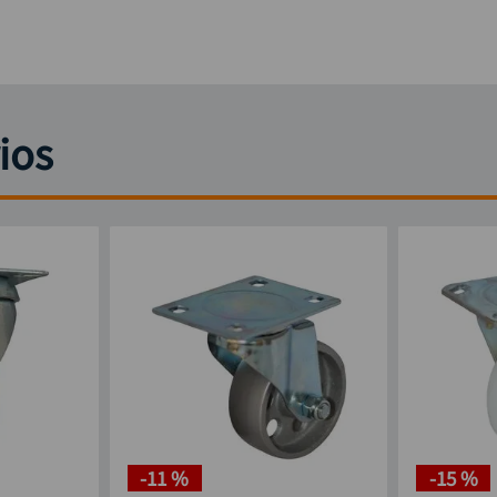
ios
-
11 %
-
15 %