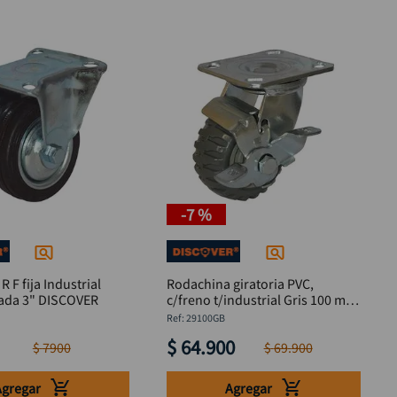
-
7 %
 F fija Industrial
Rodachina giratoria PVC,
rueda labrada 3" DISCOVER
c/freno t/industrial Gris 100 mm
4" DISCOVER
:
29100GB
$
64
.
900
$
7900
$
69
.
900
Agregar
Agregar