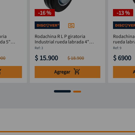
-
16 %
-
13 %
oria
Rodachina R L P giratoria
Rodachina R
ada 5"
Industrial rueda labrada 4"
DISCOVER
:
3
:
9
$
15
.
900
$
6900
900
$
18
.
900
Agregar