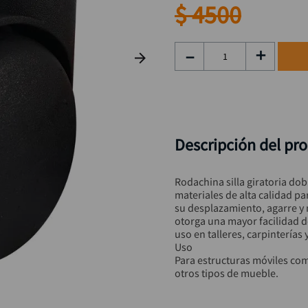
hidrolavadora
9
.
$
4500
black decker
10
.
－
＋
Descripción del pr
Rodachina silla giratoria do
materiales de alta calidad par
su desplazamiento, agarre y me
otorga una mayor facilidad d
uso en talleres, carpinterías y
Uso

Para estructuras móviles com
otros tipos de mueble.