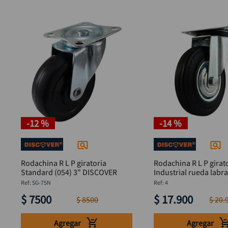
-
12 %
-
14 %
Rodachina R L P giratoria
Rodachina R L P girat
Standard (054) 3" DISCOVER
Industrial rueda labr
DISCOVER
:
SG-75N
:
4
$
7500
$
17
.
900
$
8500
$
20
.
Agregar
Agregar