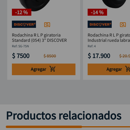
-
12 %
-
14 %
Rodachina R L P giratoria
Rodachina R L P girat
Standard (054) 3" DISCOVER
Industrial rueda labr
DISCOVER
:
SG-75N
:
4
$
7500
$
17
.
900
$
8500
$
20
.
Agregar
Agregar
Productos relacionados