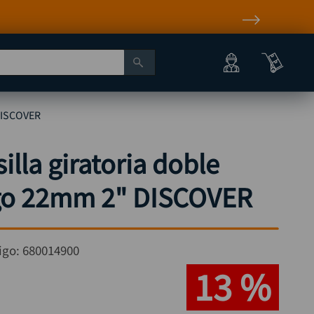
 DISCOVER
illa giratoria doble
go 22mm 2" DISCOVER
igo:
680014900
13 %