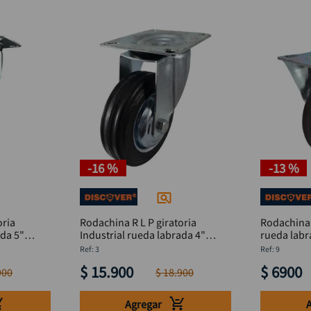
-
16 %
-
13 %
oria
Rodachina R L P giratoria
Rodachina R
ada 5"
Industrial rueda labrada 4"
DISCOVER
:
3
:
9
$
15
.
900
$
6900
900
$
18
.
900
Agregar