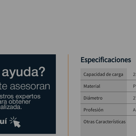
Especificaciones
Capacidad de carga
2
Material
P
Diámetro
2
Profesión
A
Otras Características