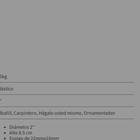
5kg
lástico
"
lbañil
Carpintero
Hágalo usted mismo
Ornamentador
Diámetro 2''
Alto 8.5 cm
Espigo de 22mmx10mm