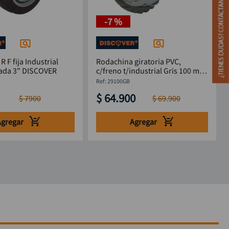
-
7 %
 F fija Industrial
Rodachina giratoria PVC,
rueda labrada 3" DISCOVER
c/freno t/industrial Gris 100 mm
4" DISCOVER
:
29100GB
$
64
.
900
$
7900
$
69
.
900
Agregar
Agregar