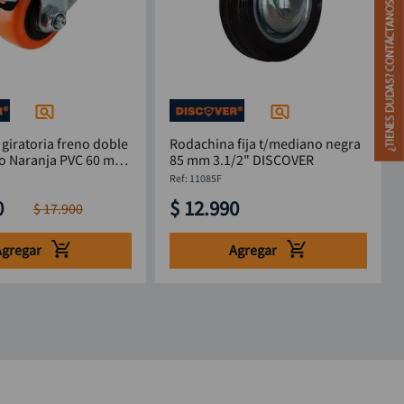
giratoria freno doble
Rodachina fija t/mediano negra
o Naranja PVC 60 mm
85 mm 3.1/2" DISCOVER
:
11085F
0
$
12
.
990
$
17
.
900
Agregar
Agregar