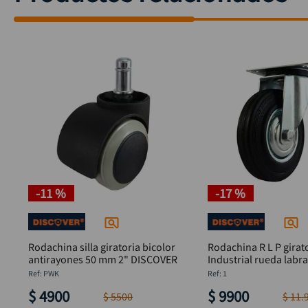
-
11 %
-
17 %
Rodachina silla giratoria bicolor
Rodachina R L P girat
antirayones 50 mm 2" DISCOVER
Industrial rueda labr
DISCOVER
:
PWK
:
1
$
4900
$
9900
$
5500
$
11
.