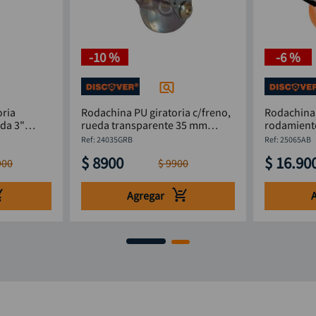
-
10 %
-
6 %
oria
Rodachina PU giratoria c/freno,
Rodachina 
ada 3"
rueda transparente 35 mm
rodamient
1.3/8" DISCOVER
DISCOVER
:
24035GRB
:
25065AB
$
8900
$
16
.
90
900
$
9900
Agregar