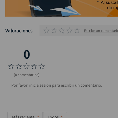
☆
☆
☆
☆
☆
Valoraciones
Escribe un comentari
☆
☆
☆
☆
☆
(0 comentarios)
Más reciente
Todos