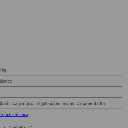
5kg
lástico
"
lbañil
Carpintero
Hágalo usted mismo
Ornamentador
er ficha técnica
Diámetro 2''