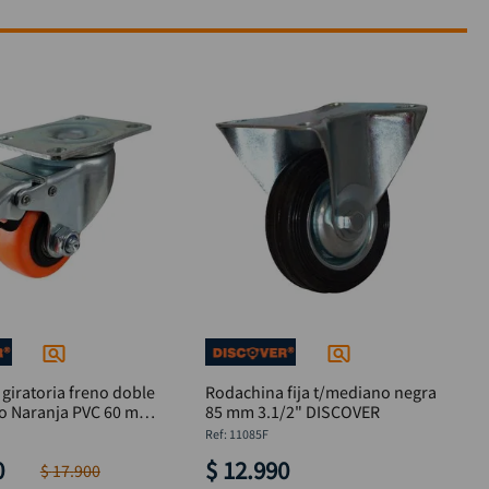
giratoria freno doble
Rodachina fija t/mediano negra
o Naranja PVC 60 mm
85 mm 3.1/2" DISCOVER
:
11085F
0
$
12
.
990
$
17
.
900