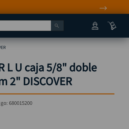
VER
 L U caja 5/8" doble
m 2" DISCOVER
igo:
680015200