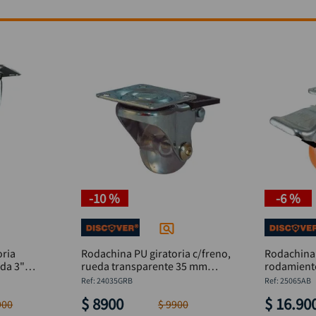
-
10 %
-
6 %
oria
Rodachina PU giratoria c/freno,
Rodachina 
ada 3"
rueda transparente 35 mm
rodamient
1.3/8" DISCOVER
DISCOVER
:
24035GRB
:
25065AB
$
8900
$
16
.
90
900
$
9900