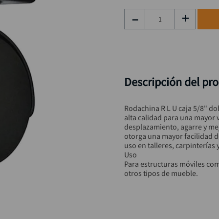
taladro inalámbrico
9
.
－
＋
alicate
10
.
Descripción del pr
Rodachina R L U caja 5/8" d
alta calidad para una mayor vi
desplazamiento, agarre y mejo
otorga una mayor facilidad d
uso en talleres, carpinterías y
Uso

Para estructuras móviles com
otros tipos de mueble.