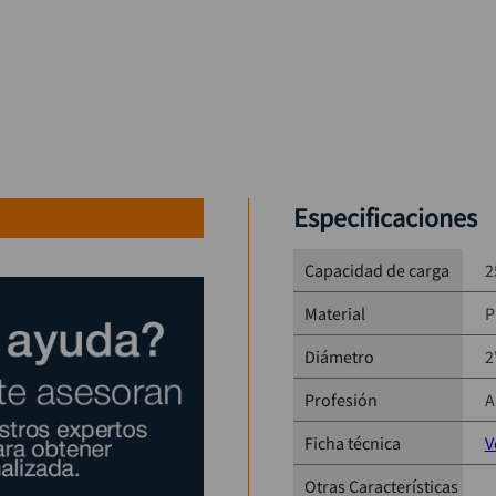
Especificaciones
Capacidad de carga
2
Material
P
Diámetro
2
Profesión
A
Ficha técnica
V
Otras Características