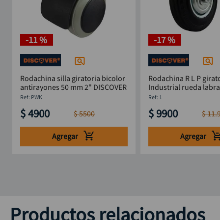
-
11 %
-
17 %
Rodachina silla giratoria bicolor
Rodachina R L P girat
antirayones 50 mm 2" DISCOVER
Industrial rueda labr
DISCOVER
:
PWK
:
1
$
4900
$
9900
$
5500
$
11
.
Agregar
Agregar
Productos relacionados