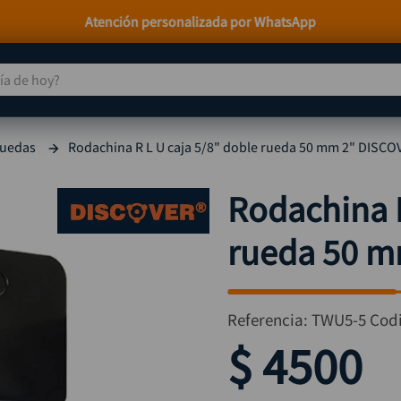
Paga a Crédito con Addi y Sistecrédito
 de hoy?
TÉRMINOS MÁS BUSCADOS
ruedas
Rodachina R L U caja 5/8" doble rueda 50 mm 2" DISCO
taladro
1
.
taladros pulidoras
2
.
Rodachina R
compresor
3
.
rueda 50 m
sierra circular
4
.
ruteadora
5
.
broca
6
.
Referencia
:
TWU5-5
Cod
hidrolavadora
7
.
$
4500
rueda
8
.