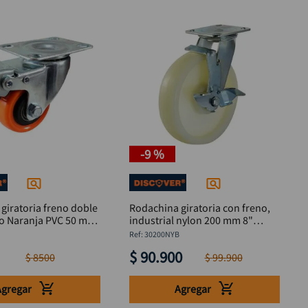
-
9 %
giratoria freno doble
Rodachina giratoria con freno,
o Naranja PVC 50 mm
industrial nylon 200 mm 8"
DISCOVER
:
30200NYB
$
90
.
900
$
8500
$
99
.
900
Agregar
Agregar