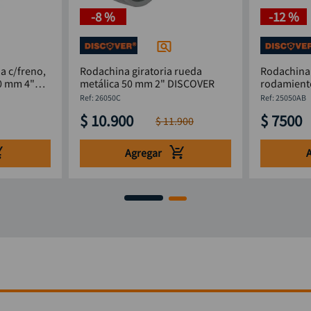
-
8 %
-
12 %
a c/freno,
Rodachina giratoria rueda
Rodachina 
0 mm 4"
metálica 50 mm 2" DISCOVER
rodamient
DISCOVER
:
26050C
:
25050AB
$
10
.
900
$
7500
$
11
.
900
Agregar