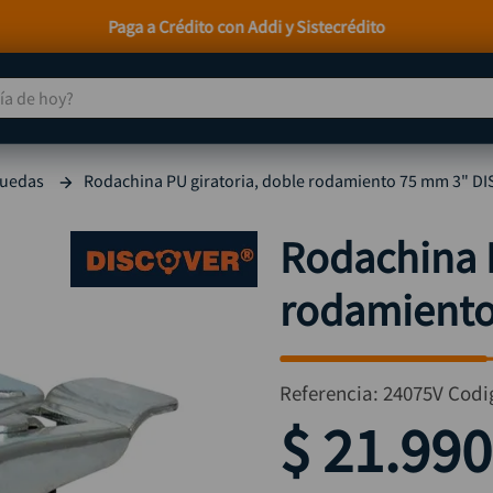
Envío incluido a ni
 de hoy?
TÉRMINOS MÁS BUSCADOS
ruedas
Rodachina PU giratoria, doble rodamiento 75 mm 3" D
taladro
1
.
taladros pulidoras
2
.
Rodachina P
compresor
3
.
rodamient
llave
4
.
combo
5
.
ruteadora
6
.
Referencia
:
24075V
Codi
sierra circular
7
.
$
21
.
990
broca
8
.