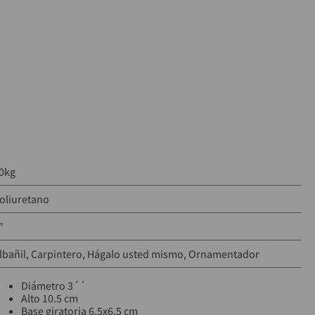
0kg
oliuretano
"
lbañil
Carpintero
Hágalo usted mismo
Ornamentador
Diámetro 3´´
Alto 10.5 cm
Base giratoria 6.5x6.5 cm