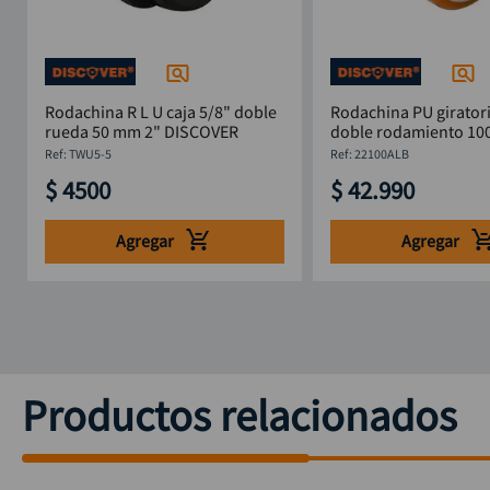
Rodachina R L U caja 5/8" doble
Rodachina PU giratori
rueda 50 mm 2" DISCOVER
doble rodamiento 10
DISCOVER
:
TWU5-5
:
22100ALB
$
4500
$
42
.
990
Agregar
Agregar
Productos relacionados