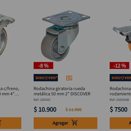
-
8 %
-
12 %
a c/freno,
Rodachina giratoria rueda
Rodachina 
0 mm 4"
metálica 50 mm 2" DISCOVER
rodamient
DISCOVER
:
26050C
:
25050AB
$
10
.
900
$
7500
$
11
.
900
Agregar