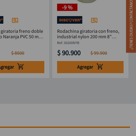
-
9 %
giratoria freno doble
Rodachina giratoria con freno,
o Naranja PVC 50 mm
industrial nylon 200 mm 8"
DISCOVER
:
30200NYB
$
90
.
900
$
8500
$
99
.
900
Agregar
Agregar