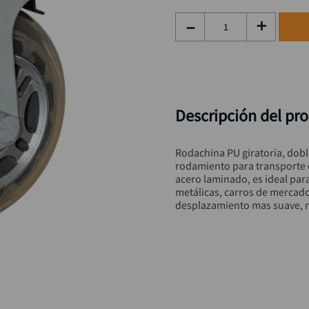
hidrolavadora
9
.
－
＋
black decker
10
.
Descripción del pr
Rodachina PU giratoria, dob
rodamiento para transporte d
acero laminado, es ideal para
metálicas, carros de mercado
desplazamiento mas suave, m