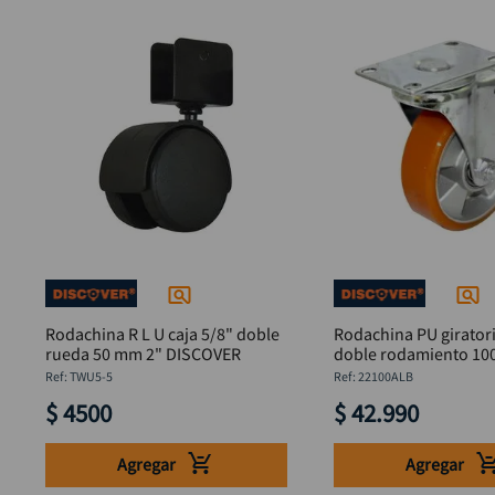
Rodachina R L U caja 5/8" doble
Rodachina PU giratori
rueda 50 mm 2" DISCOVER
doble rodamiento 10
DISCOVER
:
TWU5-5
:
22100ALB
$
4500
$
42
.
990
Agregar
Agregar