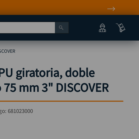
vel nacional* Aplican T&C
ISCOVER
U giratoria, doble
o 75 mm 3" DISCOVER
go:
681023000