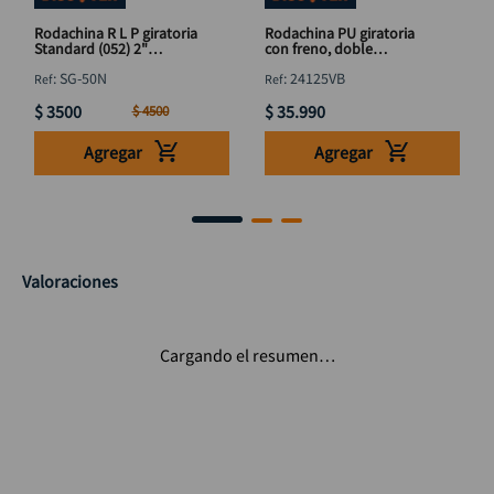
Rodachina R L P giratoria
Rodachina PU giratoria
Standard (052) 2"
con freno, doble
DISCOVER
rodamiento 125 mm 5"
:
SG-50N
:
24125VB
DISCOVER
$
3500
$
35
.
990
$
4500
Agregar
Agregar
Valoraciones
Cargando el resumen…