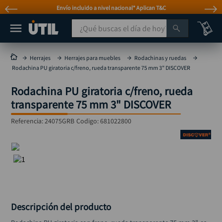
Envío incluido a nivel nacional* Aplican T&C
¿Qué buscas el día de hoy?
TÉRMINOS MÁS BUSCADOS
Herrajes
Herrajes para muebles
Rodachinas y ruedas
Rodachina PU giratoria c/freno, rueda transparente 75 mm 3" DISCOVER
taladro
1
.
Rodachina PU giratoria c/freno, rueda
taladros pulidoras
2
.
transparente 75 mm 3" DISCOVER
compresor
3
.
Referencia
:
24075GRB
Codigo:
681022800
sierra circular
4
.
ruteadora
5
.
broca
6
.
hidrolavadora
7
.
rueda
8
.
Descripción del producto
taladro inalámbrico
9
.