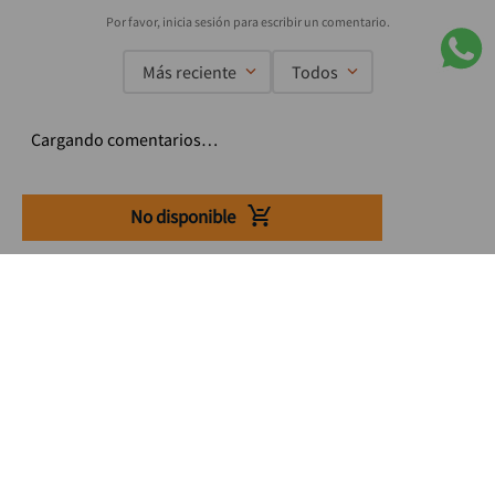
Más reciente
Todos
Cargando comentarios…
No disponible
Suscríbete a nuestro Newsletter
Se el primero en enterarte de nuestras ofertas, lanzamientos y
consejos para tu trabajo
Acepto los Término y condiciones
Suscribirme
Medios de pago