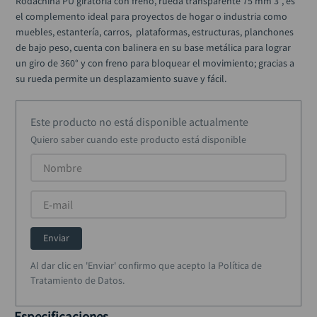
Rodachina PU giratoria con freno, rueda transparente 75 mm 3", es 
alicate
10
.
el complemento ideal para proyectos de hogar o industria como 
muebles, estantería, carros,  plataformas, estructuras, planchones  
de bajo peso, cuenta con balinera en su base metálica para lograr 
un giro de 360° y con freno para bloquear el movimiento; gracias a 
su rueda permite un desplazamiento suave y fácil.
Este producto no está disponible actualmente
Quiero saber cuando este producto está disponible
Enviar
Al dar clic en 'Enviar' confirmo que acepto la Política de
Tratamiento de Datos.
Especificaciones