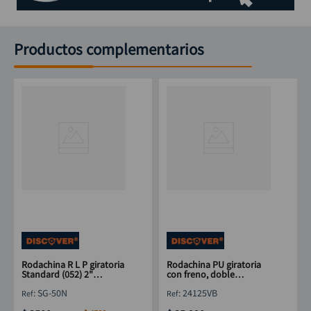
Productos complementarios
Rodachina R L P giratoria
Rodachina PU giratoria
Standard (052) 2"
con freno, doble
DISCOVER
rodamiento 125 mm 5"
:
SG-50N
:
24125VB
DISCOVER