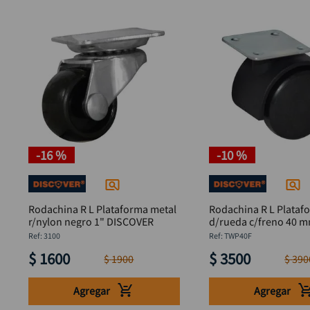
-
16 %
-
10 %
Rodachina R L Plataforma metal
Rodachina R L Plataf
r/nylon negro 1" DISCOVER
d/rueda c/freno 40 m
DISCOVER
:
3100
:
TWP40F
$
1600
$
3500
$
1900
$
390
Agregar
Agregar