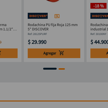
-
18 %
orma
Rodachina PU fija Roja 125 mm
Rodachina 
m 1.1/2"
5" DISCOVER
:
28125PURF
:
30100NY
$
29
.
990
$
44
.
90
0
Agregar