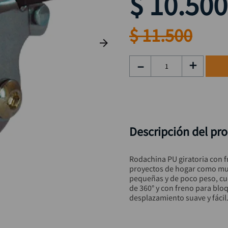
$
10
.
500
taladro inalámbrico
9
.
alicate
10
.
$
11
.
500
－
＋
Descripción del pr
Rodachina PU giratoria con f
proyectos de hogar como mueb
pequeñas y de poco peso, cue
de 360° y con freno para blo
desplazamiento suave y fácil