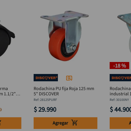
-
18 %
orma
Rodachina PU fija Roja 125 mm
Rodachina 
m 1.1/2"
5" DISCOVER
:
28125PURF
:
30100NY
$
29
.
990
$
44
.
90
0
Agregar