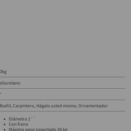
0kg
oliuretano
"
lbañil
Carpintero
Hágalo usted mismo
Ornamentador
Diámetro 2´´
Con freno
Máximo peso soportado 30 kg