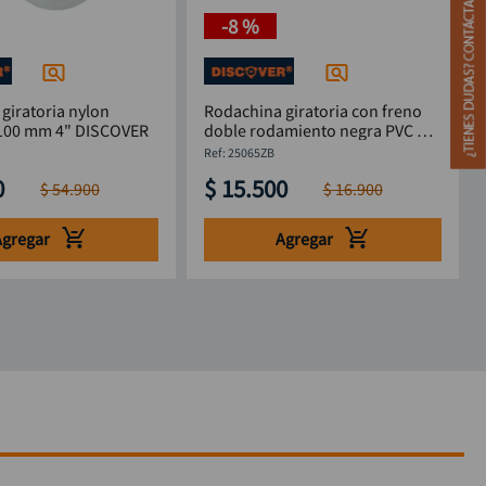
-
8 %
giratoria nylon
Rodachina giratoria con freno
industrial 100 mm 4" DISCOVER
doble rodamiento negra PVC 65
mm DISCOVER
:
25065ZB
0
$
15
.
500
$
54
.
900
$
16
.
900
Agregar
Agregar