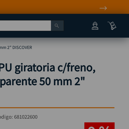
0 mm 2" DISCOVER
U giratoria c/freno,
sparente 50 mm 2"
odigo:
681022600