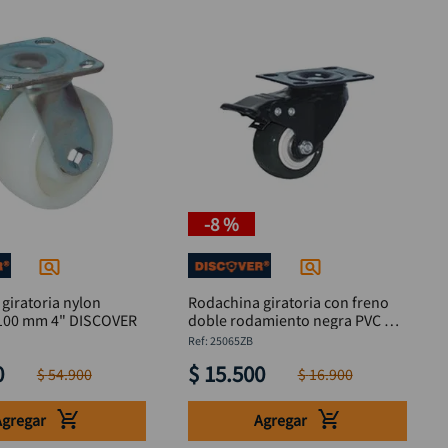
-
8 %
giratoria nylon
Rodachina giratoria con freno
industrial 100 mm 4" DISCOVER
doble rodamiento negra PVC 65
mm DISCOVER
:
25065ZB
0
$
15
.
500
$
54
.
900
$
16
.
900
Agregar
Agregar