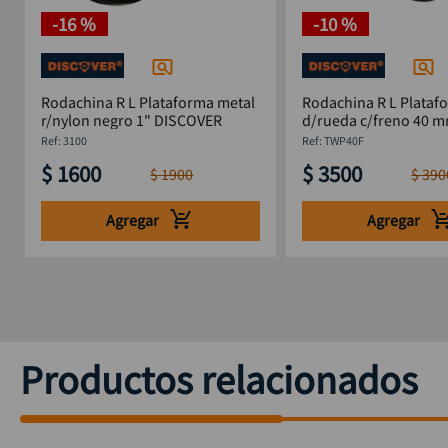
-
16 %
-
10 %
Rodachina R L Plataforma metal
Rodachina R L Plataf
r/nylon negro 1" DISCOVER
d/rueda c/freno 40 m
DISCOVER
:
3100
:
TWP40F
$
1600
$
3500
$
1900
$
390
Agregar
Agregar
Productos relacionados